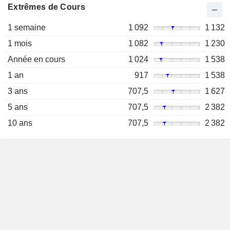
Extrêmes de Cours
1 semaine
1 092
1 132
1 mois
1 082
1 230
Année en cours
1 024
1 538
1 an
917
1 538
3 ans
707,5
1 627
5 ans
707,5
2 382
10 ans
707,5
2 382