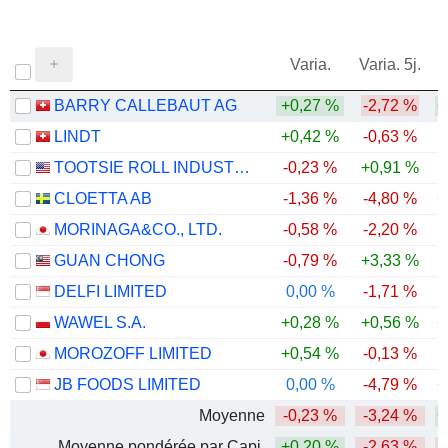
Varia.
Varia. 5j.
BARRY CALLEBAUT AG
+0,27 %
-2,72 %
+
LINDT
+0,42 %
-0,63 %
-
TOOTSIE ROLL INDUSTRIES, INC.
-0,23 %
+0,91 %
CLOETTA AB
-1,36 %
-4,80 %
+
MORINAGA&CO., LTD.
-0,58 %
-2,20 %
GUAN CHONG
-0,79 %
+3,33 %
DELFI LIMITED
0,00 %
-1,71 %
WAWEL S.A.
+0,28 %
+0,56 %
+
MOROZOFF LIMITED
+0,54 %
-0,13 %
JB FOODS LIMITED
0,00 %
-4,79 %
+
Moyenne
-0,23 %
-3,24 %
+
Moyenne pondérée par Capi.
+0,20 %
-2,63 %