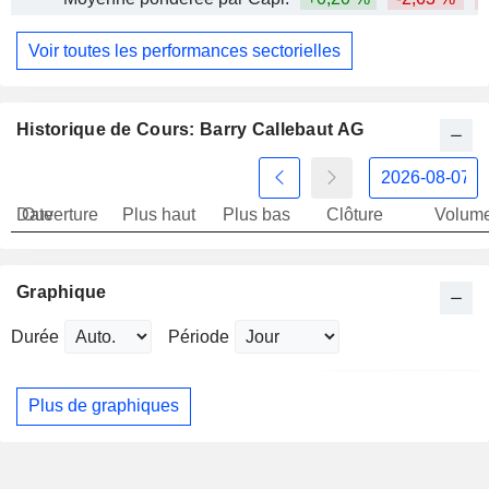
Voir toutes les performances sectorielles
Historique de Cours: Barry Callebaut AG
Date
Ouverture
Plus haut
Plus bas
Clôture
Volum
Graphique
Durée
Période
Plus de graphiques