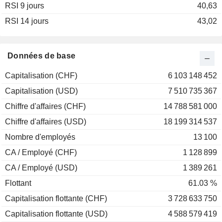
RSI 9 jours
2002
-6,26 %
40,63
RSI 14 jours
2001
-28,44 %
43,02
2000
+3,67 %
1999
-25,80 %
Données de base
1998
+0,65 %
Capitalisation (CHF)
6 103 148 452
Capitalisation (USD)
7 510 735 367
Chiffre d'affaires (CHF)
14 788 581 000
Chiffre d'affaires (USD)
18 199 314 537
Nombre d'employés
13 100
CA / Employé (CHF)
1 128 899
CA / Employé (USD)
1 389 261
Flottant
61.03 %
Capitalisation flottante (CHF)
3 728 633 750
Capitalisation flottante (USD)
4 588 579 419