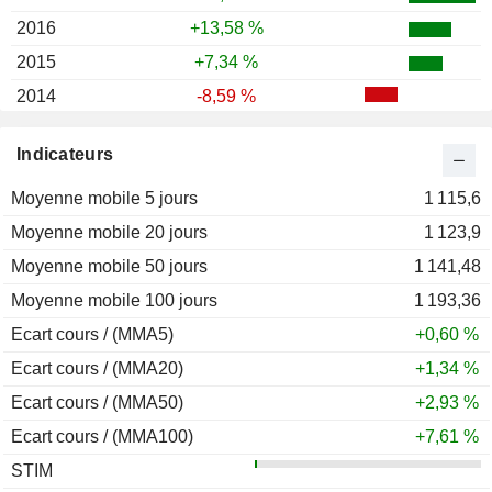
2016
+13,58 %
2015
+7,34 %
2014
-8,59 %
2013
+27,05 %
Indicateurs
2012
-4,92 %
Moyenne mobile 5 jours
2011
+19,50 %
1 115,6
Moyenne mobile 20 jours
2010
+18,61 %
1 123,9
Moyenne mobile 50 jours
2009
-5,22 %
1 141,48
Moyenne mobile 100 jours
2008
-19,88 %
1 193,36
Ecart cours / (MMA5)
2007
+39,84 %
+0,60 %
Ecart cours / (MMA20)
2006
+43,52 %
+1,34 %
Ecart cours / (MMA50)
2005
+51,41 %
+2,93 %
Ecart cours / (MMA100)
2004
+15,51 %
+7,61 %
STIM
2003
+52,17 %