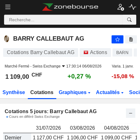
BARRY CALLEBAUT AG
1 109,00
CHF
BARRY CALLEBAUT AG
Cotations Barry Callebaut AG
Actions
BARN
Marché Fermé -
Swiss Exchange
17:30:14 06/08/2026
Varia. 1 janv.
CHF
+0,27 %
1 109,00
-15,08 %
Synthèse
Cotations
Graphiques
Actualités
Soci
Cotations 5 jours: Barry Callebaut AG
Cours en différé Swiss Exchange
31/07/2026
03/08/2026
04/08/2026
Dernier
1 127,00 CHF
1 106,00 CHF
1 099,00 CHF
1