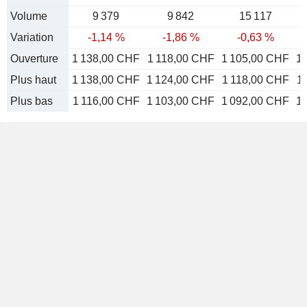
Volume
9 379
9 842
15 117
Variation
-1,14 %
-1,86 %
-0,63 %
Ouverture
1 138,00 CHF
1 118,00 CHF
1 105,00 CHF
1
Plus haut
1 138,00 CHF
1 124,00 CHF
1 118,00 CHF
1
Plus bas
1 116,00 CHF
1 103,00 CHF
1 092,00 CHF
1