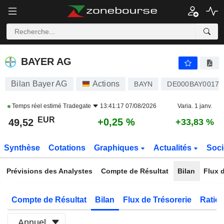
BAYER AG
49,52
€
+0,25 %
BAYER AG
Bilan Bayer AG
Actions
BAYN
DE000BAY0017
Temps réel estimé
Tradegate
13:41:17 07/08/2026
Varia. 1 janv.
EUR
+0,25 %
49,52
+33,83 %
Synthèse
Cotations
Graphiques
Actualités
Soci
Prévisions des Analystes
Compte de Résultat
Bilan
Flux d
Compte de Résultat
Bilan
Flux de Trésorerie
Ratios
Annuel