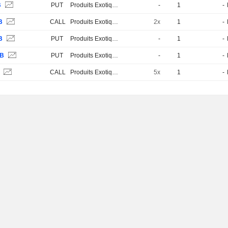
B
PUT
Produits Exotiques
-
1
-
B
CALL
Produits Exotiques
2x
1
-
B
PUT
Produits Exotiques
-
1
-
B
PUT
Produits Exotiques
-
1
-
B
CALL
Produits Exotiques
5x
1
-