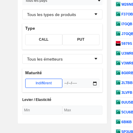
Tous les pays
W26N
Tous les types de produits
F37O
I7GQ
Type
J7GQ
CALL
PUT
5979S
U3WR
Tous les émetteurs
V3WR
Maturité
8G0R
2LTB
Indifférent
3LVF
Levier / Elasticité
0UU5
5CU6
6BI6B
5P3U