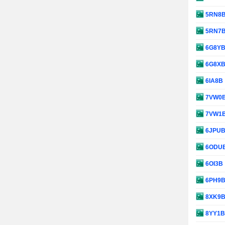
5RN8
5RN7
6G8Y
6G8X
6IA8B
7VW0
7VW1
6JPU
6ODU
6OI3B
6PH9
8XK9
8YY1