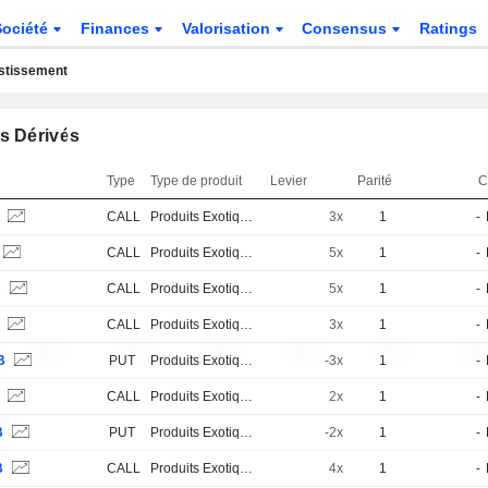
Société
Finances
Valorisation
Consensus
Ratings
estissement
s Dérivés
Type
Type de produit
Levier
Parité
C
B
CALL
Produits Exotiques
3x
1
-
CALL
Produits Exotiques
5x
1
-
B
CALL
Produits Exotiques
5x
1
-
S
CALL
Produits Exotiques
3x
1
-
B
PUT
Produits Exotiques
-3x
1
-
S
CALL
Produits Exotiques
2x
1
-
B
PUT
Produits Exotiques
-2x
1
-
B
CALL
Produits Exotiques
4x
1
-