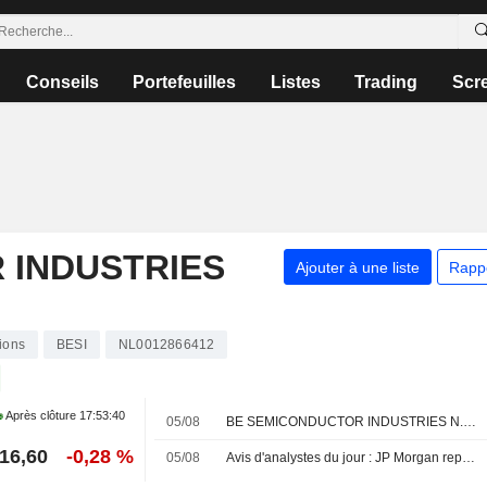
Conseils
Portefeuilles
Listes
Trading
Scr
 INDUSTRIES
Ajouter à une liste
Rapp
ions
BESI
NL0012866412
Après clôture
17:53:40
05/08
BE SEMICONDUCTOR INDUSTRIES N.V. : KB Securities revoit son opinion et passe à neutre
16,60
-0,28 %
05/08
Avis d'analystes du jour : JP Morgan repasse positif sur Nexans, nouveaux suivis sur Assystem et GTT