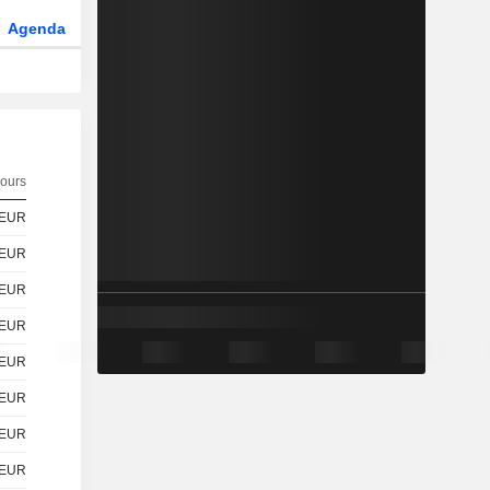
Agenda
Secteur
Dérivés
Fonds et ETFs
ours
EUR
EUR
EUR
EUR
EUR
EUR
EUR
EUR