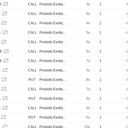
B
CALL
Produits Exotiques
3x
1
-
B
CALL
Produits Exotiques
6x
1
-
B
CALL
Produits Exotiques
4x
1
-
B
CALL
Produits Exotiques
5x
1
-
CALL
Produits Exotiques
5x
1
-
B
CALL
Produits Exotiques
6x
1
-
B
CALL
Produits Exotiques
7x
1
-
B
CALL
Produits Exotiques
5x
1
-
B
PUT
Produits Exotiques
-4x
1
-
B
CALL
Produits Exotiques
7x
1
-
B
PUT
Produits Exotiques
-3x
1
-
B
CALL
Produits Exotiques
5x
1
-
PUT
Produits Exotiques
-5x
1
-
B
CALL
Produits Exotiques
10x
1
-