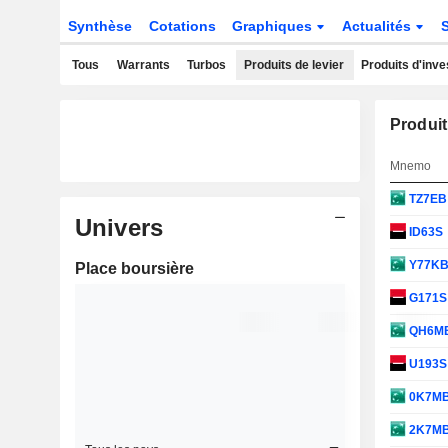
Synthèse
Cotations
Graphiques
Actualités
Tous
Warrants
Turbos
Produits de levier
Produits d'inv
Produit
Mnemo
TZ7E
Univers
ID63S
Y77K
Place boursière
G171
QH6M
U193
0K7M
2K7M