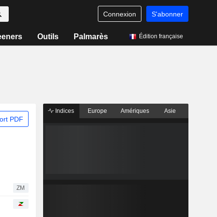
Connexion
S'abonner
eeners
Outils
Palmarès
Édition française
Indices
Europe
Amériques
Asie
ort PDF
ZM