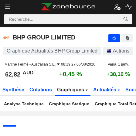
BHP GROUP LIMITED
62,82
$
+0,45 %
BHP GROUP LIMITED
Graphique Actualités BHP Group Limited
Actions
Marché Fermé -
Australian S.E.
08:19:27 06/08/2026
Varia. 1 janv.
AUD
+0,45 %
62,82
+38,10 %
Synthèse
Cotations
Graphiques
Actualités
Soci
Analyse Technique
Graphique Statique
Graphique Total Re