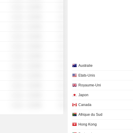
░ ░░░
░░░░%
░░
░ ░░░
░░░░%
░░
░ ░░░
░░░░%
░░
░ ░░░
░░░░%
░░
░ ░░░
░░░░%
░░
░ ░░░
░░░░%
░░
Australie
░ ░░░
░░░░%
░░
Etats-Unis
░ ░░░
░░░░%
░░
Royaume-Uni
░ ░░░
░░░░%
░░
Japon
░ ░░░
░░░░%
░░
Canada
░ ░░░
░░░░%
░░
Afrique du Sud
Hong Kong