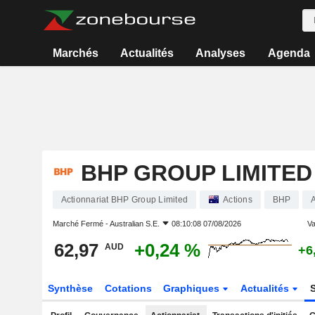
Marchés
Actualités
Analyses
Agenda
BHP GROUP LIMITED
Actionnariat BHP Group Limited
Actions
BHP
Marché Fermé -
Australian S.E.
08:10:08 07/08/2026
Va
62,97
+0,24 %
AUD
+6
Synthèse
Cotations
Graphiques
Actualités