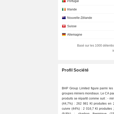
Portugal
Irlande
Nouvelle-Zélande
Suisse
Allemagne
Personnes physiques
Basé sur les 1000 détentio
Luxembourg
Singapour
Italie
Profil Société
Norvège
Danemark
BHP Group Limited figure parmi les 
groupes miniers mondiaux. Le CA par
produits se répartit comme suit : - minerai de fer
(44,7%) : 262 981 Kt produites en 2
cuivre (44%) : 2 016,7 Kt produites ; - charbo
(9,8%) : charbon thermique (