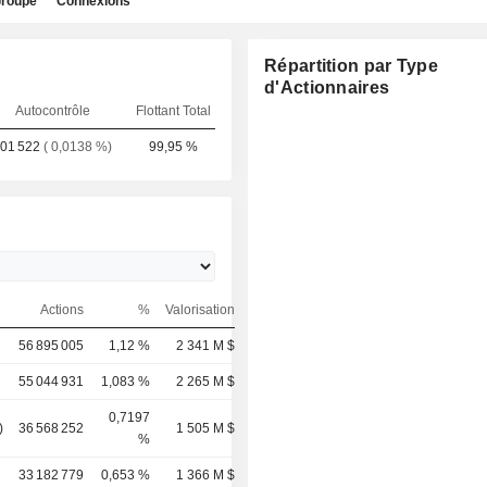
roupe
Connexions
Répartition par Type
d'Actionnaires
Autocontrôle
Flottant Total
01 522
( 0,0138 %)
99,95 %
Actions
%
Valorisation
56 895 005
1,12 %
2 341 M $
55 044 931
1,083 %
2 265 M $
0,7197
)
36 568 252
1 505 M $
%
33 182 779
0,653 %
1 366 M $