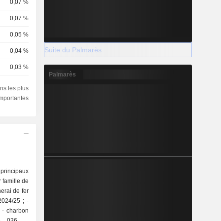
0,07 %
0,07 %
0,05 %
Suite du Palmarès
0,04 %
0,03 %
Palmarès
0,03 %
ns les plus
importantes
0,02 %
0,02 %
0,01 %
0,01 %
0,01 %
principaux
 famille de
024/25 ; -
n
15 036 Kt