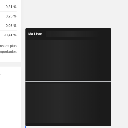
9,31 %
0,25 %
0,03 %
Ma Liste
90,41 %
ns les plus
importantes
s