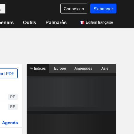
Connexion
S'abonner
eeners
Outils
Palmarès
Édition française
Indices
Europe
Amériques
Asie
ort PDF
RE
RE
Agenda
Secteur
Dérivés
Fonds et ETFs