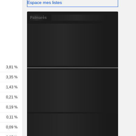
Espace mes listes
Palmarès
3,81 %
3,35 %
1,43 %
0,21 %
0,19 %
0,11 %
0,09 %