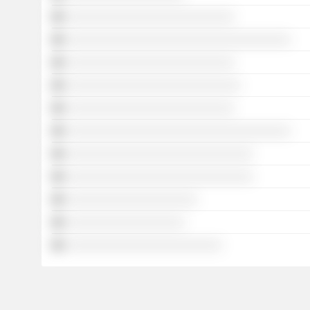
░░░░░░░░░░░░░░░░░░░░░░░░░░░
░░░░░░░░░░░░░░░░░░░░░░░░░░░░░░░░░░░░
░░░░░░░░░░░░░░░░░░░░░░░░░░░
░░░░░░░░░░░░░░░░░░░░░░░░░░░░
░░░░░░░░░░░░░░░░░░░░░░░░░░░
░░░░░░░░░░░░░░░░░░░░░░░░░░░░░░░░░░░░
░░░░░░░░░░░░░░░░░░░░░░░░░░░░░░
░░░░░░░░░░░░░░░░░░░░░░░░░░░░░░
░░░░░░░░░░░░░░░░░░░░░
░░░░░░░░░░░░░░░░░░░
░░░░░░░░░░░░░░░░░░░░░░░░░