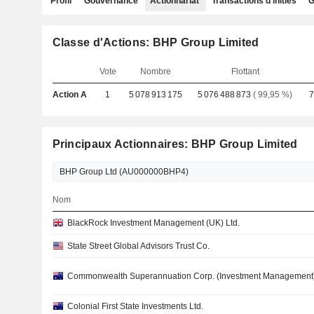
Profil
Gouvernance
Actionnariat
Transactions d'initiés
G
Classe d'Actions: BHP Group Limited
Vote
Nombre
Flottant
Action A
1
5 078 913 175
5 076 488 873
( 99,95 %)
7
Principaux Actionnaires: BHP Group Limited
Nom
BlackRock Investment Management (UK) Ltd.
State Street Global Advisors Trust Co.
Commonwealth Superannuation Corp. (Investment Management
Colonial First State Investments Ltd.