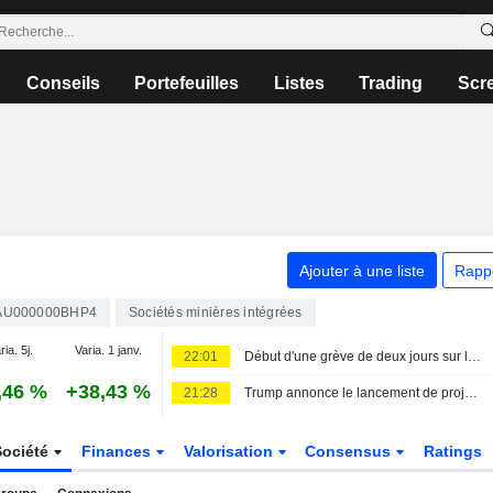
Conseils
Portefeuilles
Listes
Trading
Scr
Ajouter à une liste
Rapp
AU000000BHP4
Sociétés minières intégrées
ria. 5j.
Varia. 1 janv.
22:01
Début d'une grève de deux jours sur les sites de minerai de fer de BHP à Port Hedland
,46 %
+38,43 %
21:28
Trump annonce le lancement de projets miniers aux États-Unis pour un montant de 3 milliards de dollars
Société
Finances
Valorisation
Consensus
Ratings