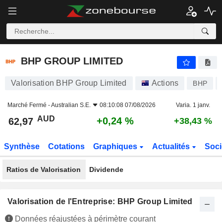
BHP GROUP LIMITED
62,97
$
+0,24 %
BHP GROUP LIMITED
Valorisation BHP Group Limited
Actions
BHP
Marché Fermé -
Australian S.E.
08:10:08 07/08/2026
Varia. 1 janv.
AUD
+0,24 %
62,97
+38,43 %
Synthèse
Cotations
Graphiques
Actualités
Soci
Ratios de Valorisation
Dividende
Valorisation de l'Entreprise: BHP Group Limited
Données réajustées à périmètre courant