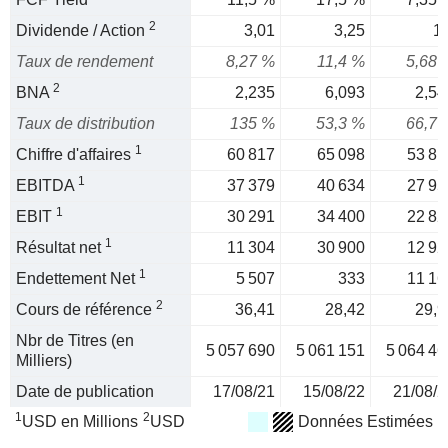
2
Dividende / Action
3,01
3,25
1,
Taux de rendement
8,27 %
11,4 %
5,68 
2
BNA
2,235
6,093
2,54
Taux de distribution
135 %
53,3 %
66,7 
1
Chiffre d'affaires
60 817
65 098
53 81
1
EBITDA
37 379
40 634
27 95
1
EBIT
30 291
34 400
22 82
1
Résultat net
11 304
30 900
12 92
1
Endettement Net
5 507
333
11 16
2
Cours de référence
36,41
28,42
29,9
Nbr de Titres (en
5 057 690
5 061 151
5 064 46
Milliers)
Date de publication
17/08/21
15/08/22
21/08/2
1
2
USD en Millions
USD
Données Estimées