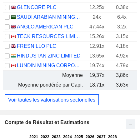
GLENCORE PLC
12.25x
0.38x
SAUDI ARABIAN MINING COMPANY (MAADEN)
24x
6.4x
ANGLO AMERICAN PLC
47.44x
3.2x
TECK RESOURCES LIMITED
15.26x
3.15x
FRESNILLO PLC
12.91x
4.18x
HINDUSTAN ZINC LIMITED
13.65x
4.92x
LUNDIN MINING CORPORATION
19.74x
4.79x
Moyenne
19,37x
3,86x
Moyenne pondérée par Capi.
18,71x
3,63x
Voir toutes les valorisations sectorielles
Compte de Résultat et Estimations