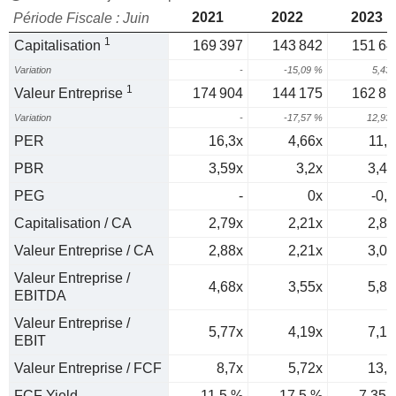
2021
2022
2023
Période Fiscale : Juin
1
Capitalisation
169 397
143 842
151 64
Variation
-
-15,09 %
5,43
1
Valeur Entreprise
174 904
144 175
162 81
Variation
-
-17,57 %
12,93
PER
16,3x
4,66x
11,8
PBR
3,59x
3,2x
3,41
PEG
-
0x
-0,2
Capitalisation / CA
2,79x
2,21x
2,82
Valeur Entreprise / CA
2,88x
2,21x
3,03
Valeur Entreprise /
4,68x
3,55x
5,82
EBITDA
Valeur Entreprise /
5,77x
4,19x
7,13
EBIT
Valeur Entreprise / FCF
8,7x
5,72x
13,6
FCF Yield
11,5 %
17,5 %
7,35 