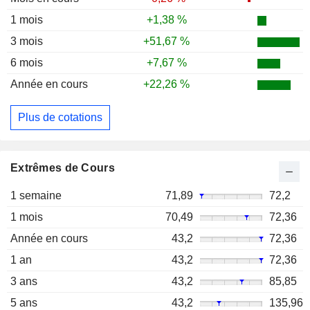
1 mois
+1,38 %
3 mois
+51,67 %
6 mois
+7,67 %
Année en cours
+22,26 %
Plus de cotations
Extrêmes de Cours
1 semaine
71,89
72,2
1 mois
70,49
72,36
Année en cours
43,2
72,36
1 an
43,2
72,36
3 ans
43,2
85,85
5 ans
43,2
135,96