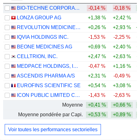
BIO-TECHNE CORPORATION
-0,14 %
-0,18 %
+
LONZA GROUP AG
+1,38 %
+2,42 %
REVOLUTION MEDICINES, INC.
+0,26 %
+2,93 %
+
IQVIA HOLDINGS INC.
-1,53 %
-2,25 %
+
BEONE MEDICINES AG
+0,69 %
+2,40 %
+
CELLTRION, INC.
+2,47 %
+2,63 %
+
MEDPACE HOLDINGS, INC.
-0,47 %
+1,16 %
+
ASCENDIS PHARMA A/S
+2,31 %
-0,49 %
EUROFINS SCIENTIFIC SE
+0,54 %
+3,08 %
ICON PUBLIC LIMITED COMPANY
-1,43 %
-2,63 %
Moyenne
+0,41 %
+0,66 %
+
Moyenne pondérée par Capi.
+0,53 %
+0,89 %
+
Voir toutes les performances sectorielles