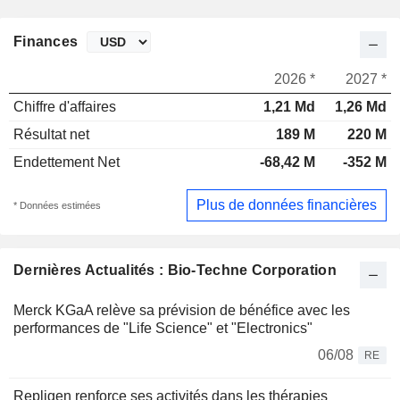
Finances
2026 *
2027 *
Chiffre d'affaires
1,21 Md
1,26 Md
Résultat net
189 M
220 M
Endettement Net
-68,42 M
-352 M
Plus de données financières
* Données estimées
Dernières Actualités : Bio-Techne Corporation
Merck KGaA relève sa prévision de bénéfice avec les
performances de "Life Science" et "Electronics"
06/08
RE
Repligen renforce ses activités dans les thérapies