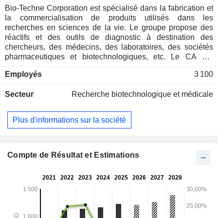
Bio-Techne Corporation est spécialisé dans la fabrication et
la commercialisation de produits utilisés dans les
recherches en sciences de la vie. Le groupe propose des
réactifs et des outils de diagnostic à destination des
chercheurs, des médecins, des laboratoires, des sociétés
pharmaceutiques et biotechnologiques, etc. Le CA par
famille de produits se répartit comme suit : - réactifs
Employés
3 100
biologiques, chimiques et outils d'analyse (71,3%) :
protéines, anticorps, molécules, sérums de culture, outils
Secteur
Recherche biotechnologique et médicale
pour les travaux cellulaires, outils pour l'étude des protéines,
outils d'immuno-essais, etc. ; - produits de diagnostic et de
génomique (28,4%) : réactifs et produits utilisés dans
Plus d'informations sur la société
l'analyse du sang, l'analyse des acides nucléiques, la
biopsie des tissus, l'analyse des gènes, le dépistage des
cancers et des porteurs génétiques, etc. ; - autres (0,3%). La
distribution géographique du CA est la suivante : Etats-Unis
Compte de Résultat et Estimations
(56%), Royaume-Uni (4,5%), Europe-Moyen-Orient-Afrique
(21,8%), Chine (8,3%), Asie-Pacifique (6,3%) et autres
(3,1%).