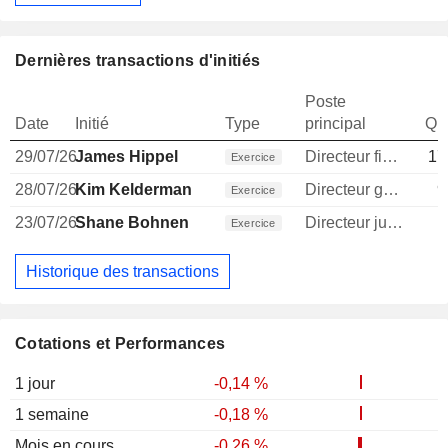
Dernières transactions d'initiés
Poste
Date
Initié
Type
principal
Qua
29/07/26
James Hippel
Directeur financier
17
Exercice
28/07/26
Kim Kelderman
Directeur general
9
Exercice
23/07/26
Shane Bohnen
Directeur juridique
Exercice
Historique des transactions
Cotations et Performances
1 jour
-0,14 %
1 semaine
-0,18 %
Mois en cours
-0,26 %