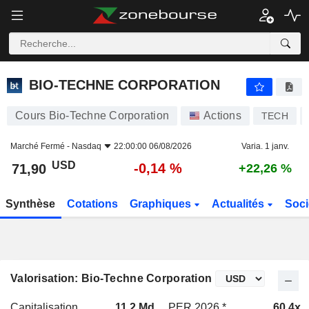
BIO-TECHNE CORPORATION
71,90
$
-0,14 %
BIO-TECHNE CORPORATION
Cours Bio-Techne Corporation
Actions
TECH
Marché Fermé -
Nasdaq
22:00:00 06/08/2026
Varia. 1 janv.
USD
-0,14 %
71,90
+22,26 %
Synthèse
Cotations
Graphiques
Actualités
Soci
Valorisation: Bio-Techne Corporation
Capitalisation
11,2 Md
PER 2026 *
60,4x