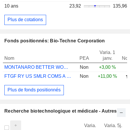
10 ans
23,92
135,96
Plus de cotations
Fonds positionnés: Bio-Techne Corporation
Varia. 1
Nom
PEA
janv.
Not
MONTANARO BETTER WORLD GBP DIS
Non
+3,00 %
FTGF RY US SMLR COMS A USD ACC
Non
+11,00 %
Plus de fonds positionnés
Recherche biotechnologique et médicale - Autres
Varia.
Varia. 5j.