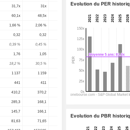
Evolution du PER histori
31,7x
31x
21,5x
28,6x
26,3x
60,1x
48,5x
32,2x
39,9x
35,4x
1,66 %
2,06 %
3,11 %
2,5 %
2,82 %
0,32
0,32
0,32
0,32
0,32
0,39 %
0,45 %
0,62 %
0,45 %
0,45 %
1,76
1,05
0,46
1,19
1,38
18,2 %
30,5 %
69,6 %
26,9 %
23,2 %
1 137
1 159
1 220
1 208
1 263
441
411
429,6
425,4
444,7
410,2
370,2
383,6
389,4
412,2
285,3
168,1
73,4
189
219,8
145,7
166,1
183,8
-68,42
-352,4
Evolution du PBR histori
81,63
71,65
51,45
71,90
71,90