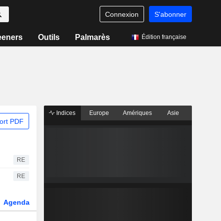
Connexion
S'abonner
eeners
Outils
Palmarès
Édition française
Indices
Europe
Amériques
Asie
ort PDF
RE
RE
Agenda
Secteur
Dérivés
Fonds et ETFs