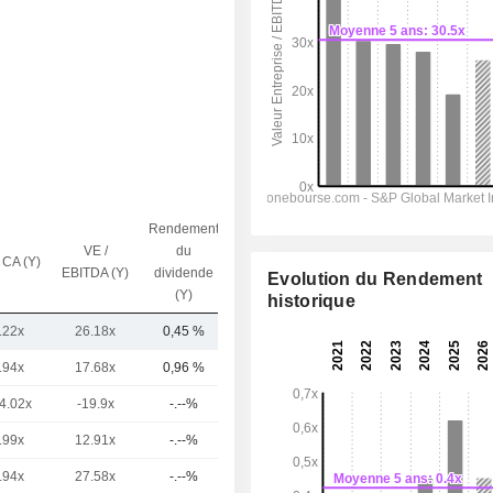
Rendement
VE /
du
 CA (Y)
Capi.($)
EBITDA (Y)
dividende
Evolution du Rendement
(Y)
historique
.22x
26.18x
0,45 %
11,2 Md
.94x
17.68x
0,96 %
48,7 Md
4.02x
-19.9x
-.--%
42,05 Md
.99x
12.91x
-.--%
38,26 Md
.94x
27.58x
-.--%
37,5 Md