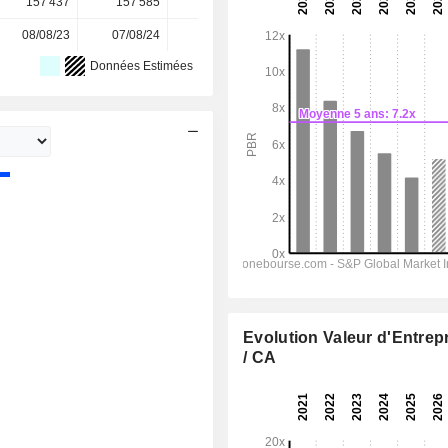
157 437
157 585
156 767
155 829
-
08/08/23
07/08/24
06/08/25
-
-
Données Estimées
Evolution Valeur d'Entrep
/ CA