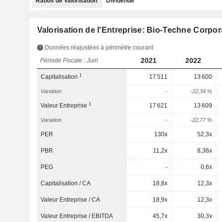
Ratios de Valorisation
Dividende
Valorisation de l'Entreprise: Bio-Techne Corpor
Données réajustées à périmètre courant
2021
2022
Période Fiscale : Juin
1
Capitalisation
17 511
13 600
Variation
-
-22,34 %
1
Valeur Entreprise
17 621
13 609
Variation
-
-22,77 %
PER
130x
52,3x
PBR
11,2x
8,36x
PEG
-
0,6x
Capitalisation / CA
18,8x
12,3x
Valeur Entreprise / CA
18,9x
12,3x
Valeur Entreprise / EBITDA
45,7x
30,3x