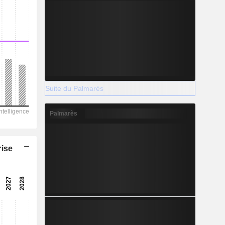
Suite du Palmarès
Palmarès
rise