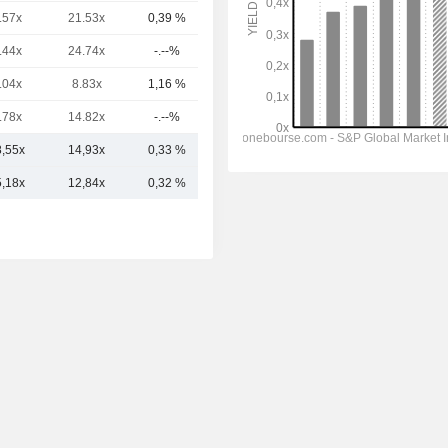
.57x
21.53x
0,39 %
31,44 Md
.44x
24.74x
-.--%
16,33 Md
.04x
8.83x
1,16 %
13,98 Md
.78x
14.82x
-.--%
12,68 Md
8,55x
14,93x
0,33 %
28,02 Md
5,18x
12,84x
0,32 %