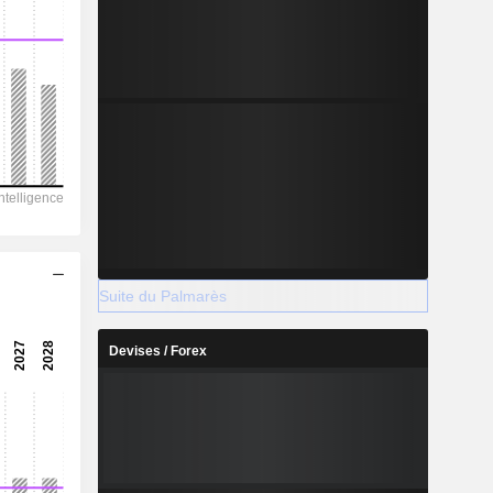
Suite du Palmarès
Devises / Forex