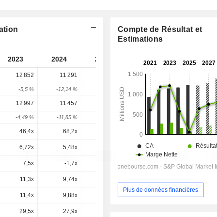
ation
Compte de Résultat et
Estimations
2023
2024
2025
2026
2027
12 852
11 291
8 066
11 204
-
-5,5 %
-12,14 %
-28,57 %
38,91 %
-
12 997
11 457
8 249
11 136
10 852
-4,49 %
-11,85 %
-28 %
34,99 %
-2,55 %
46,4x
68,2x
112x
60,4x
52,1x
6,72x
5,48x
4,16x
5,16x
4,43x
7,5x
-1,7x
-2x
0x
3,3x
11,3x
9,74x
6,61x
9,27x
8,87x
Plus de données financières
11,4x
9,88x
6,76x
9,22x
8,59x
29,5x
27,9x
19,2x
26,2x
24,4x