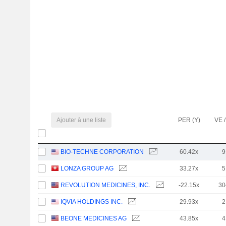
Ajouter à une liste
PER (Y)
VE /
BIO-TECHNE CORPORATION
60.42x
9
LONZA GROUP AG
33.27x
5
REVOLUTION MEDICINES, INC.
-22.15x
30
IQVIA HOLDINGS INC.
29.93x
2
BEONE MEDICINES AG
43.85x
4