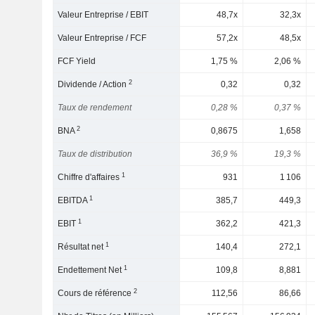
Valeur Entreprise / EBIT
48,7x
32,3x
Valeur Entreprise / FCF
57,2x
48,5x
FCF Yield
1,75 %
2,06 %
2
Dividende / Action
0,32
0,32
Taux de rendement
0,28 %
0,37 %
2
BNA
0,8675
1,658
Taux de distribution
36,9 %
19,3 %
1
Chiffre d'affaires
931
1 106
1
EBITDA
385,7
449,3
1
EBIT
362,2
421,3
1
Résultat net
140,4
272,1
1
Endettement Net
109,8
8,881
2
Cours de référence
112,56
86,66