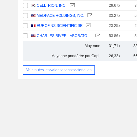
CELLTRION, INC.
29.67x
8
MEDPACE HOLDINGS, INC.
33.27x
5
EUROFINS SCIENTIFIC SE
23.25x
2
CHARLES RIVER LABORATORIES INTERNATIONAL, INC.
53.86x
3
Moyenne
31,71x
3
Moyenne pondérée par Capi.
26,33x
5
Voir toutes les valorisations sectorielles