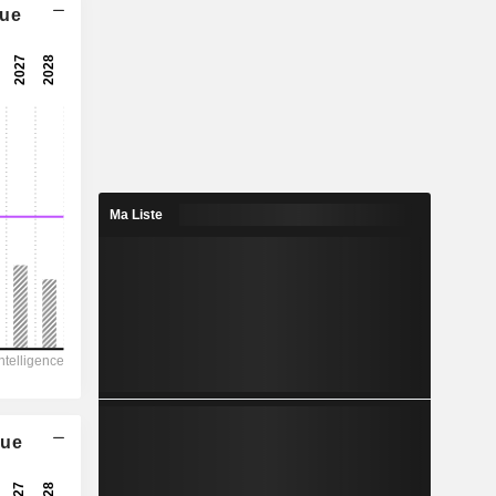
que
22,7x
31,7x
3,15 %
0,32
0,45 %
1,67
Ma Liste
19,2 %
1 387
500,2
463,4
255,7
-664,3
que
71,90