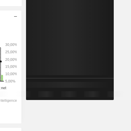
2028
-
-
10 540
-2,88 %
43,1x
3,84x
2,1x
8,08x
7,6x
21,1x