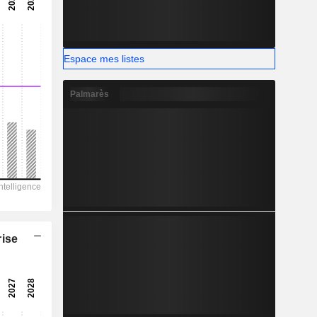
-
-
Espace mes listes
Palmarès
rise