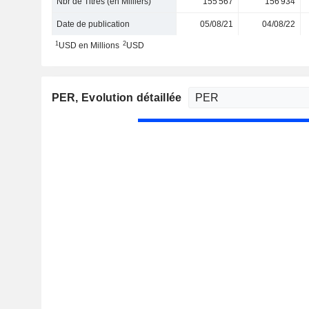
Nbr de Titres (en Milliers)
155 567
156 934
Date de publication
05/08/21
04/08/22
1
2
USD en Millions
USD
PER
, Evolution détaillée