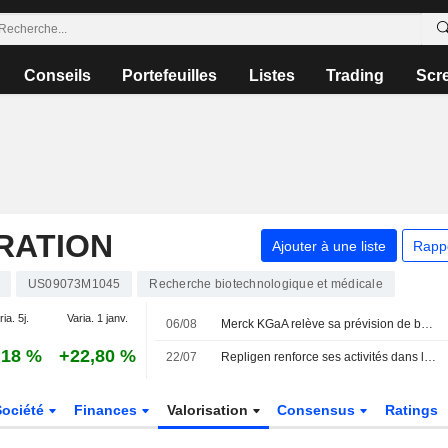
Conseils
Portefeuilles
Listes
Trading
Scr
RATION
Ajouter à une liste
Rapp
US09073M1045
Recherche biotechnologique et médicale
ia. 5j.
Varia. 1 janv.
06/08
Merck KGaA relève sa prévision de bénéfice avec les performances de "Life Science" et "Electronics"
,18 %
+22,80 %
22/07
Repligen renforce ses activités dans les thérapies cellulaires avec le rachat de BioLife pour 1,5 milliard de dollars
Société
Finances
Valorisation
Consensus
Ratings