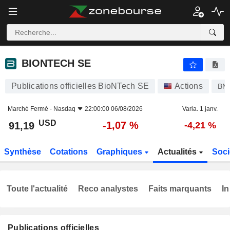
BIONTECH SE
91,19
$
-1,07 %
BIONTECH SE
Publications officielles BioNTech SE
Actions
BN
Marché Fermé -
Nasdaq
22:00:00 06/08/2026
Varia. 1 janv.
USD
-1,07 %
91,19
-4,21 %
Synthèse
Cotations
Graphiques
Actualités
Soci
Toute l'actualité
Reco analystes
Faits marquants
In
Publications officielles