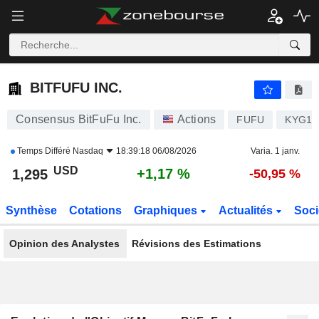
BITFUFU INC.
1,295
$
+1,17 %
BITFUFU INC.
Consensus BitFuFu Inc.
Actions
FUFU
KYG11
Temps Différé
Nasdaq
18:39:18 06/08/2026
Varia. 1 janv.
USD
+1,17 %
1,295
-50,95 %
Synthèse
Cotations
Graphiques
Actualités
Soci
Opinion des Analystes
Révisions des Estimations