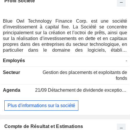
Profil Société
Blue Owl Technology Finance Corp. est une société
d'investissement à capital fixe. La Société se concentre
principalement sur la création et l’octroi de prêts, ainsi que
sur la réalisation d’investissements en dette et en capitaux
propres dans des entreprises du secteur technologique, en
particulier dans le domaine des logiciels, établies
principalement aux États-Unis. Elle crée et investit dans des
Employés
-
prêts de premier rang garantis ou non garantis, des prêts
subordonnés ou des prêts mezzanine, ainsi que dans des
Secteur
Gestion des placements et exploitants de
titres liés aux capitaux propres, notamment des actions
fonds
ordinaires, des bons de souscription, des actions
privilégiées et des formes similaires de capitaux propres de
Agenda
21/09
Détachement de dividende exceptionnelle - 0.05 USD
premier rang, qui peuvent ou non être convertibles en
actions ordinaires d’une société du portefeuille. Son objectif
d’investissement est de maximiser le rendement total en
Plus d'informations sur la société
générant des revenus courants à partir d’investissements en
titres de créance et d’autres titres générateurs de revenus,
ainsi qu’une plus-value sur son capital et ses
investissements liés aux actions. Elle peut détenir ses
Compte de Résultat et Estimations