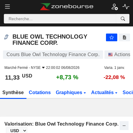
BLUE OWL TECHNOLOGY FINANCE CORP.
11,33
$
+8,73 %
BLUE OWL TECHNOLOGY
FINANCE CORP.
Cours Blue Owl Technology Finance Corp.
Actions
Marché Fermé -
NYSE
22:00:02 06/08/2026
Varia. 1 janv.
USD
+8,73 %
11,33
-22,08 %
Synthèse
Cotations
Graphiques
Actualités
Soci
Valorisation: Blue Owl Technology Finance Corp.