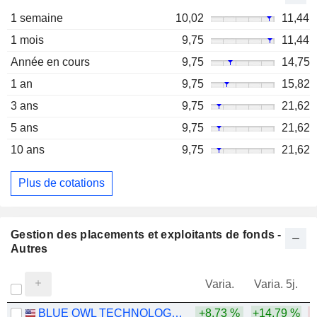
1 semaine
10,02
11,44
1 mois
9,75
11,44
Année en cours
9,75
14,75
1 an
9,75
15,82
3 ans
9,75
21,62
5 ans
9,75
21,62
10 ans
9,75
21,62
Plus de cotations
Gestion des placements et exploitants de fonds -
Autres
Varia.
Varia. 5j.
BLUE OWL TECHNOLOGY FINANCE CORP.
+8,73 %
+14,79 %
-