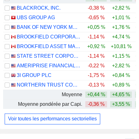
BLACKROCK, INC.
-0,38 %
+2,82 %
UBS GROUP AG
-0,65 %
+1,01 %
+
BANK OF NEW YORK MELLON CORPORATION (THE)
+0,05 %
+1,76 %
+
BROOKFIELD CORPORATION
-1,14 %
+4,74 %
BROOKFIELD ASSET MANAGEMENT LTD.
+0,92 %
+10,81 %
-
STATE STREET CORPORATION
-1,14 %
+1,15 %
+
AMERIPRISE FINANCIAL, INC.
-0,22 %
+2,82 %
+
3I GROUP PLC
-1,75 %
+0,84 %
-
NORTHERN TRUST CORPORATION
-0,13 %
+0,89 %
+
Moyenne
+0,44 %
+4,65 %
+
Moyenne pondérée par Capi.
-0,36 %
+3,55 %
+
Voir toutes les performances sectorielles