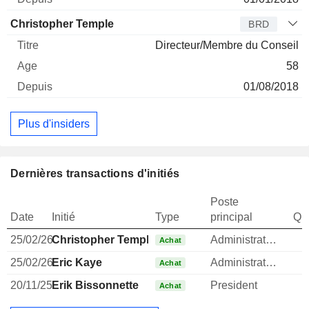
Christopher Temple
BRD
Directeur/Membre du Conseil
58
01/08/2018
Plus d'insiders
Dernières transactions d'initiés
Poste
Date
Initié
Type
principal
Qua
25/02/26
Christopher Temple
Administrateur
Achat
25/02/26
Eric Kaye
Administrateur
Achat
20/11/25
Erik Bissonnette
President
1
Achat