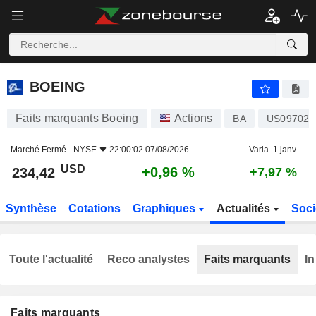
BOEING
234,42
$
+0,96 %
BOEING
Faits marquants Boeing
Actions
BA
US097023
Marché Fermé -
NYSE
22:00:02 07/08/2026
Varia. 1 janv.
USD
+0,96 %
234,42
+7,97 %
Synthèse
Cotations
Graphiques
Actualités
Soci
Toute l'actualité
Reco analystes
Faits marquants
In
Faits marquants