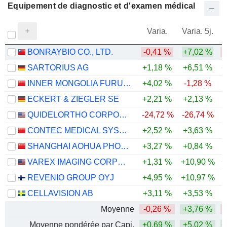
Equipement de diagnostic et d'examen médical
Varia.
Varia. 5j.
BONRAYBIO CO., LTD.
-0,41 %
+7,02 %
-
SARTORIUS AG
+1,18 %
+6,51 %
+
INNER MONGOLIA FURUI MEDICAL SCIENCE CO., LTD.
+4,02 %
-1,28 %
ECKERT & ZIEGLER SE
+2,21 %
+2,13 %
-
QUIDELORTHO CORPORATION
-24,72 %
-26,74 %
-
CONTEC MEDICAL SYSTEMS CO.,LTD
+2,52 %
+3,63 %
-
SHANGHAI AOHUA PHOTOELECTRICITY ENDOSCOPE CO., LTD.
+3,27 %
+0,84 %
-
VAREX IMAGING CORPORATION
+1,31 %
+10,90 %
+
REVENIO GROUP OYJ
+4,95 %
+10,97 %
-
CELLAVISION AB
+3,11 %
+3,53 %
Moyenne
-0,26 %
+3,76 %
-
Moyenne pondérée par Capi.
+0,69 %
+5,02 %
+