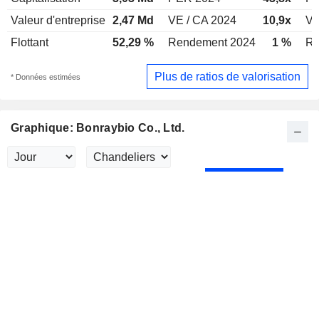
Valeur d'entreprise
2,47 Md
VE / CA 2024
10,9x
VE
Flottant
52,29 %
Rendement 2024
1 %
Re
Plus de ratios de valorisation
* Données estimées
Graphique: Bonraybio Co., Ltd.