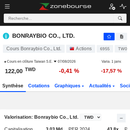
BONRAYBIO CO., LTD.
122,00
NT$
-0,41 %
BONRAYBIO CO., LTD.
Cours Bonraybio Co., Ltd.
Actions
6955
TW00
Cours en clôture
Taiwan S.E.
07/08/2026
Varia. 1 janv.
TWD
-0,41 %
122,00
-17,57 %
Synthèse
Cotations
Graphiques
Actualités
Soci
Valorisation: Bonraybio Co., Ltd.
Capitalisation
3,03 Md
PER 2024
43,8x
PE