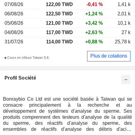
07/08/26
122,00 TWD
-0,41 %
1,41 k
06/08/26
122,50 TWD
+1,24 %
2,01 k
05/08/26
121,00 TWD
+3,42 %
10,1 k
04/08/26
117,00 TWD
+2,63 %
27 k
31/07/26
114,00 TWD
+0,88 %
25,78 k
Plus de cotations
Cours en clôture Taiwan S.E.
Profil Société
Bonraybio Co Ltd est une société basée à Taïwan qui se
consacre principalement à la recherche et au
développement de systèmes d'analyse du sperme. Ses
produits comprennent des testeurs d'analyse de la qualité
du sperme, des réactifs d'analyse du sperme, des
ensembles de réactifs d'analyse des débris d'acide