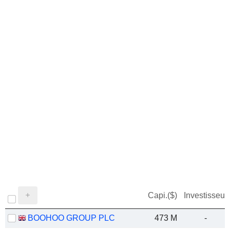
Capi.($)
Investisseur
BOOHOO GROUP PLC
473 M
-