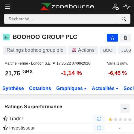
BOOHOO GROUP PLC
21,75
p
-1,14 %
BOOHOO GROUP PLC
Ratings boohoo group plc
Actions
BOO
JE00
Marché Fermé -
London S.E.
17:35:22 07/08/2026
Varia. 1 janv.
GBX
-1,14 %
21,75
-6,45 %
Synthèse
Cotations
Graphiques
Actualités
Soci
Ratings Surperformance
Trader
Investisseur
-