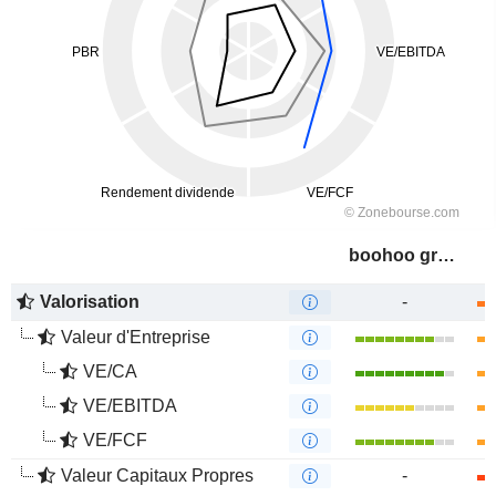
boohoo group plc
Valorisation
-
Valeur d'Entreprise
VE/CA
VE/EBITDA
VE/FCF
Valeur Capitaux Propres
-