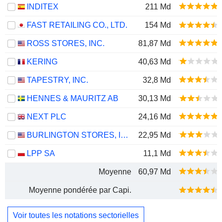
INDITEX
211 Md
FAST RETAILING CO., LTD.
154 Md
ROSS STORES, INC.
81,87 Md
KERING
40,63 Md
TAPESTRY, INC.
32,8 Md
HENNES & MAURITZ AB
30,13 Md
NEXT PLC
24,16 Md
BURLINGTON STORES, INC.
22,95 Md
LPP SA
11,1 Md
Moyenne
60,97 Md
Moyenne pondérée par Capi.
Voir toutes les notations sectorielles