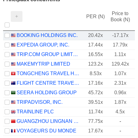
Price to
PER (N)
Book (N)
BOOKING HOLDINGS INC.
20.42x
-17.17x
EXPEDIA GROUP, INC.
17.44x
17.79x
TRIP.COM GROUP LIMITED
16.55x
1.11x
MAKEMYTRIP LIMITED
123.2x
129.42x
TONGCHENG TRAVEL HOLDINGS LIMITED
8.53x
1.07x
FLIGHT CENTRE TRAVEL GROUP LIMITED
17.16x
2.31x
SEERA HOLDING GROUP
45.72x
0.96x
TRIPADVISOR, INC.
39.51x
1.87x
TRAINLINE PLC
11.74x
4.5x
GUANGZHOU LINGNAN GROUP HOLDINGS COMPANY LIMITED
77.75x
-
VOYAGEURS DU MONDE
17.67x
-