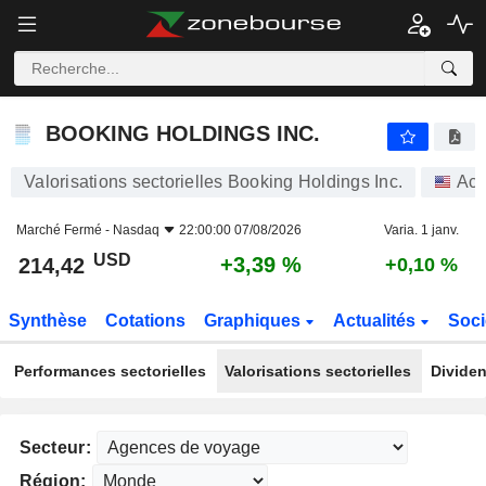
BOOKING HOLDINGS INC.
214,42
$
+3,39 %
BOOKING HOLDINGS INC.
Valorisations sectorielles Booking Holdings Inc.
Act
Marché Fermé -
Nasdaq
22:00:00 07/08/2026
Varia. 1 janv.
USD
+3,39 %
214,42
+0,10 %
Synthèse
Cotations
Graphiques
Actualités
Soci
Performances sectorielles
Valorisations sectorielles
Dividen
Secteur:
Région: