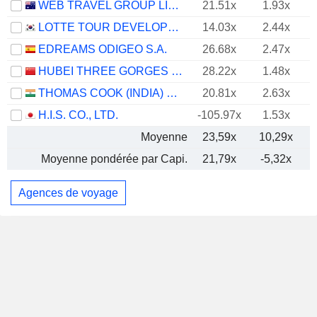
WEB TRAVEL GROUP LIMITED
21.51x
1.93x
LOTTE TOUR DEVELOPMENT CO., LTD.
14.03x
2.44x
EDREAMS ODIGEO S.A.
26.68x
2.47x
HUBEI THREE GORGES TOURISM GROUP CO., LTD.
28.22x
1.48x
THOMAS COOK (INDIA) LIMITED
20.81x
2.63x
H.I.S. CO., LTD.
-105.97x
1.53x
Moyenne
23,59x
10,29x
Moyenne pondérée par Capi.
21,79x
-5,32x
Agences de voyage