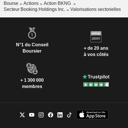
Bourse
Actions
Action BKNG
Secteur Booking Holdings Inc.
Valorisations sectorielles
N°1 du Conseil
+ de 20 ans
Boursier
à vos côtés
+ 1 300 000
membres