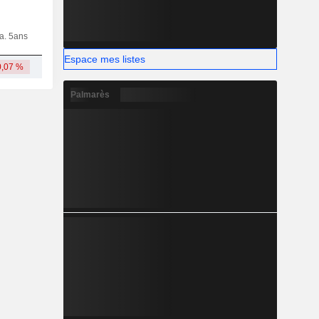
ia. 5ans
Capi.
CT
MT
LT
Espace mes listes
0,07 %
977 M
Palmarès