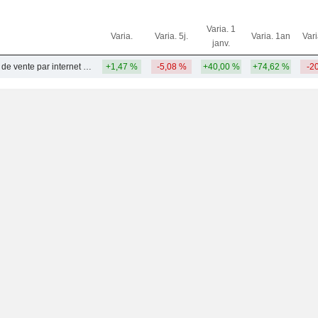
Varia. 1
Varia.
Varia. 5j.
Varia. 1an
Var
janv.
Grands magasins de vente par internet et correspondance
+1,47 %
-5,08 %
+40,00 %
+74,62 %
-2