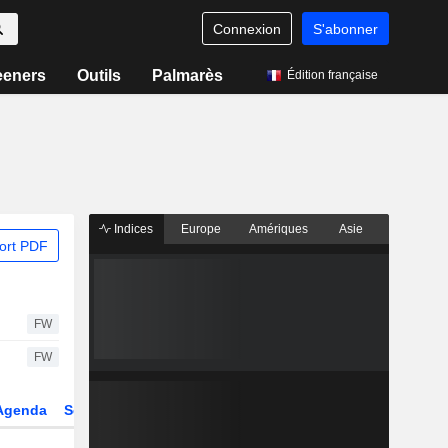
Connexion
S'abonner
eeners
Outils
Palmarès
Édition française
Indices
Europe
Amériques
Asie
ort PDF
FW
FW
Agenda
Secteur
Dérivés
Fonds et ETFs