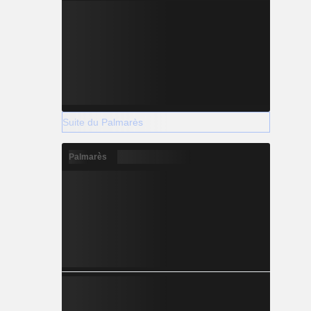
Suite du Palmarès
Palmarès