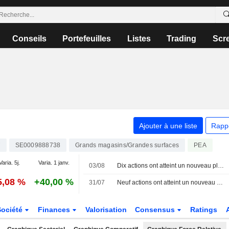
Conseils
Portefeuilles
Listes
Trading
Scr
Ajouter à une liste
Rapp
T
SE0009888738
Grands magasins/Grandes surfaces
PEA
Varia. 5j.
Varia. 1 janv.
03/08
Dix actions ont atteint un nouveau plus haut sur 52 semaines aujourd'hui à la Bourse de Stockholm
5,08 %
+40,00 %
31/07
Neuf actions ont atteint un nouveau plus haut sur 52 semaines aujourd'hui à la Bourse de Stockholm
Société
Finances
Valorisation
Consensus
Ratings