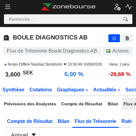
BOULE DIAGNOSTICS AB
3,600
kr
0,00 %
BOULE DIAGNOSTICS AB
Flux de Trésorerie Boule Diagnostics AB
Actions
Temps Différé
Nasdaq Stockholm
10:56:49 10/08/2026
Varia. 1 janv.
SEK
0,00 %
3,600
-26,68 %
Synthèse
Cotations
Graphiques
Actualités
Soci
Prévisions des Analystes
Compte de Résultat
Bilan
Flux d
Compte de Résultat
Bilan
Flux de Trésorerie
Ratios
Annuel