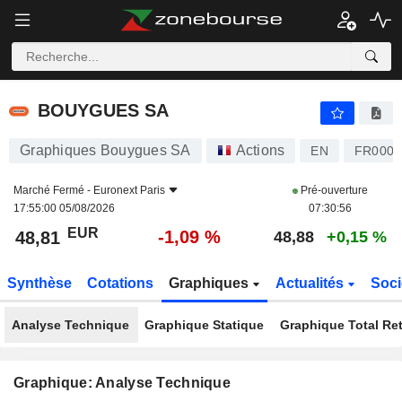
BOUYGUES SA
48,81
€
-1,09 %
BOUYGUES SA
Graphiques Bouygues SA
Actions
EN
FR0000
Marché Fermé -
Euronext Paris
Pré-ouverture
17:55:00 05/08/2026
07:30:56
EUR
-1,09 %
48,81
48,88
+0,15 %
Synthèse
Cotations
Graphiques
Actualités
Soci
Analyse Technique
Graphique Statique
Graphique Total Re
Graphique: Analyse Technique