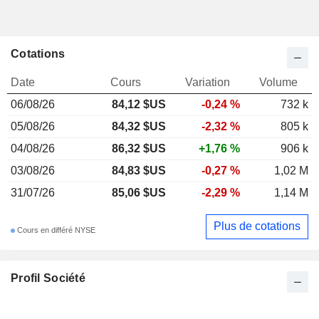
Cotations
Date
Cours
Variation
Volume
06/08/26
84,12 $US
-0,24 %
732 k
05/08/26
84,32 $US
-2,32 %
805 k
04/08/26
86,32 $US
+1,76 %
906 k
03/08/26
84,83 $US
-0,27 %
1,02 M
31/07/26
85,06 $US
-2,29 %
1,14 M
Plus de cotations
Cours en différé NYSE
Profil Société