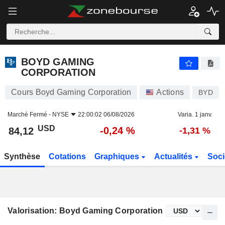
BOYD GAMING CORPORATION
84,12
$
-0,24 %
BOYD GAMING
CORPORATION
Cours Boyd Gaming Corporation
Actions
BYD
Marché Fermé -
NYSE
22:00:02 06/08/2026
Varia. 1 janv.
USD
-0,24 %
84,12
-1,31 %
Synthèse
Cotations
Graphiques
Actualités
Soci
Valorisation: Boyd Gaming Corporation