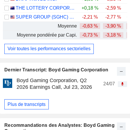
THE LOTTERY CORPORATION LIMITED
+0,18 %
-2,59 %
SUPER GROUP (SGHC) LIMITED
-2,21 %
-2,77 %
+
Moyenne
-0,63 %
-3,90 %
-
Moyenne pondérée par Capi.
-0,73 %
-3,18 %
-
Voir toutes les performances sectorielles
Dernier Transcript: Boyd Gaming Corporation
Boyd Gaming Corporation, Q2
24/07
2026 Earnings Call, Jul 23, 2026
Plus de transcripts
Recommandations des Analystes: Boyd Gaming