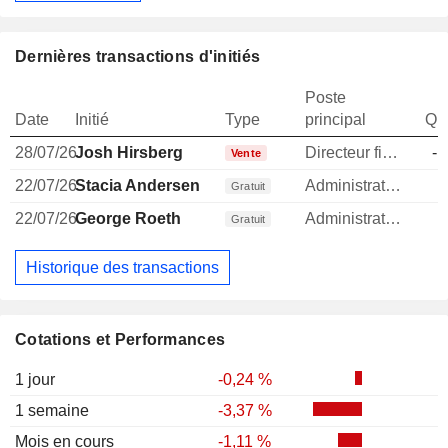
Dernières transactions d'initiés
Poste
Date
Initié
Type
principal
Qua
28/07/26
Josh Hirsberg
Directeur financier
-1
Vente
22/07/26
Stacia Andersen
Administrateur
Gratuit
22/07/26
George Roeth
Administrateur
Gratuit
Historique des transactions
Cotations et Performances
1 jour
-0,24 %
1 semaine
-3,37 %
Mois en cours
-1,11 %