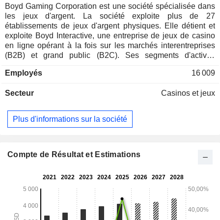
Boyd Gaming Corporation est une société spécialisée dans
les jeux d'argent. La société exploite plus de 27
établissements de jeux d'argent physiques. Elle détient et
exploite Boyd Interactive, une entreprise de jeux de casino
en ligne opérant à la fois sur les marchés interentreprises
(B2B) et grand public (B2C). Ses segments d'activité
comprennent Las Vegas Locals, Downtown Las Vegas,
Employés
16 009
Midwest & South et Online. Le segment Las Vegas Locals
comprend huit casinos situés dans la région métropolitaine
Secteur
Casinos et jeux
de Las Vegas. Le segment Downtown Las Vegas comprend
le California Hotel and Casino, le Fremont Hotel & Casino et
le Main Street Station Hotel and Casino. Ses établissements
Plus d'informations sur la société
du Midwest et du Sud comprennent cinq casinos terrestres,
cinq casinos flottants amarrés à quai, trois « racinos » et
quatre casinos sur péniche, qui opèrent dans dix États,
principalement dans le Midwest et le sud des États-Unis. Le
Compte de Résultat et Estimations
segment « En ligne » comprend sa société de technologie
de jeux en ligne qui fournit des solutions propriétaires sur
une base B2B et B2C sur les marchés réglementés aux
États-Unis et au Canada.