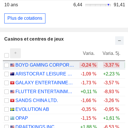
10 ans
6,44
91,41
Plus de cotations
Casinos et centres de jeux
Varia.
Varia. 5j.
BOYD GAMING CORPORATION
-0,24 %
-3,37 %
ARISTOCRAT LEISURE LIMITED
-1,09 %
+2,23 %
GALAXY ENTERTAINMENT GROUP LIMITED
-1,73 %
-3,57 %
-
FLUTTER ENTERTAINMENT PLC
+0,11 %
-8,93 %
-
SANDS CHINA LTD.
-1,66 %
-3,26 %
-
EVOLUTION AB
-0,35 %
-0,95 %
-
OPAP
-1,15 %
+1,61 %
-
DRAFTKINGS INC.
+1,88 %
-6,53 %
-