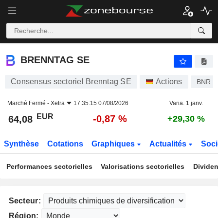
BRENNTAG SE
64,08
€
-0,87 %
BRENNTAG SE
Consensus sectoriel Brenntag SE
Actions
BNR
Marché Fermé -
Xetra
17:35:15 07/08/2026
Varia. 1 janv.
EUR
-0,87 %
64,08
+29,30 %
Synthèse
Cotations
Graphiques
Actualités
Soci
Performances sectorielles
Valorisations sectorielles
Dividen
Secteur:
Région: