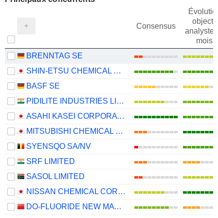
Évolutio
objectif
Consensus
analystes
mois
BRENNTAG SE
SHIN-ETSU CHEMICAL CO., LTD.
BASF SE
PIDILITE INDUSTRIES LIMITED
ASAHI KASEI CORPORATION
MITSUBISHI CHEMICAL GROUP CORPORATION
SYENSQO SA/NV
SRF LIMITED
SASOL LIMITED
NISSAN CHEMICAL CORPORATION
DO-FLUORIDE NEW MATERIALS CO., LTD.