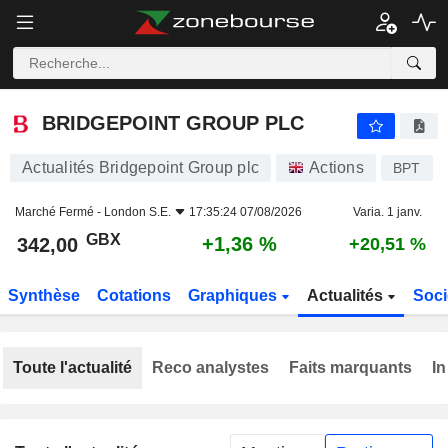
BRIDGEPOINT GROUP PLC
342,00
p
+1,36 %
BRIDGEPOINT GROUP PLC
Actualités Bridgepoint Group plc
Actions
BPT
Marché Fermé -
London S.E.
17:35:24 07/08/2026
Varia. 1 janv.
GBX
+1,36 %
342,00
+20,51 %
Synthèse
Cotations
Graphiques
Actualités
Soci
Toute l'actualité
Reco analystes
Faits marquants
In