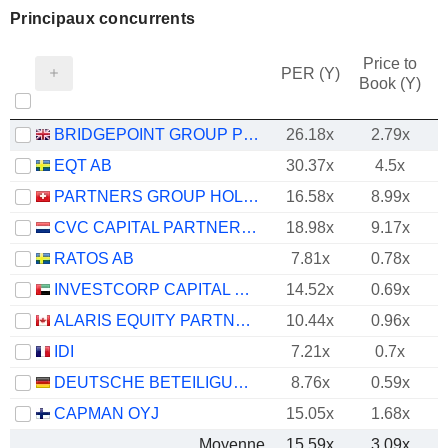
Principaux concurrents
Price to
PER (Y)
Book (Y)
BRIDGEPOINT GROUP PLC
26.18x
2.79x
EQT AB
30.37x
4.5x
PARTNERS GROUP HOLDING AG
16.58x
8.99x
CVC CAPITAL PARTNERS PLC
18.98x
9.17x
RATOS AB
7.81x
0.78x
INVESTCORP CAPITAL PLC
14.52x
0.69x
ALARIS EQUITY PARTNERS INCOME TRUST
10.44x
0.96x
IDI
7.21x
0.7x
DEUTSCHE BETEILIGUNGS AG
8.76x
0.59x
CAPMAN OYJ
15.05x
1.68x
Moyenne
15,59x
3,09x