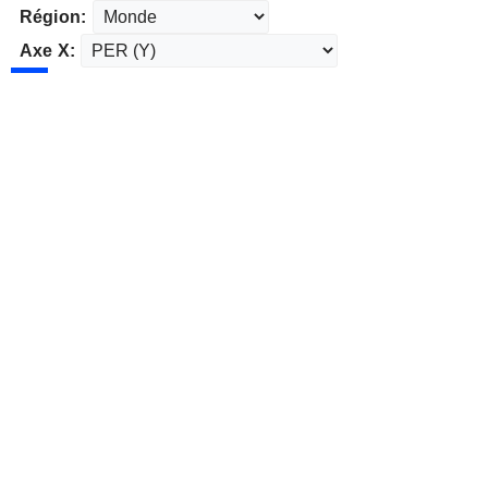
Région:
Axe X: