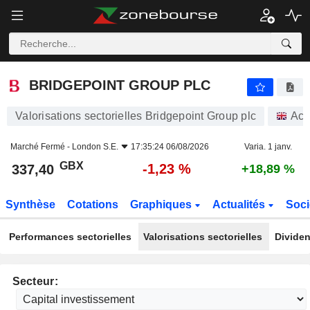
BRIDGEPOINT GROUP PLC
337,40
p
-1,23 %
BRIDGEPOINT GROUP PLC
Valorisations sectorielles Bridgepoint Group plc
Act
Marché Fermé -
London S.E.
17:35:24 06/08/2026
Varia. 1 janv.
GBX
-1,23 %
337,40
+18,89 %
Synthèse
Cotations
Graphiques
Actualités
Soci
Performances sectorielles
Valorisations sectorielles
Dividen
Secteur: