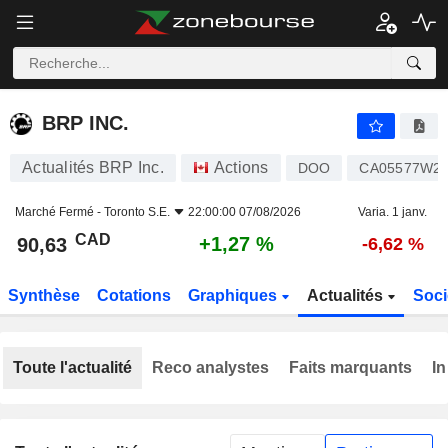
BRP INC.
90,63
$
+1,27 %
BRP INC.
Actualités BRP Inc.
Actions
DOO
CA05577W2
Marché Fermé -
Toronto S.E.
22:00:00 07/08/2026
Varia. 1 janv.
CAD
+1,27 %
90,63
-6,62 %
Synthèse
Cotations
Graphiques
Actualités
Soci
Toute l'actualité
Reco analystes
Faits marquants
In