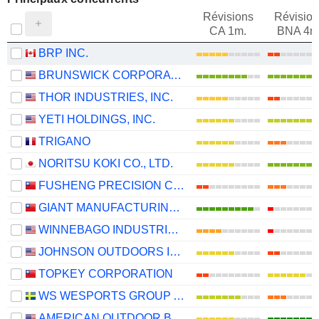
Révisions
Révision
CA 1m.
BNA 4m
BRP INC.
BRUNSWICK CORPORATION
THOR INDUSTRIES, INC.
YETI HOLDINGS, INC.
TRIGANO
NORITSU KOKI CO., LTD.
FUSHENG PRECISION CO., LTD.
GIANT MANUFACTURING CO., LTD.
WINNEBAGO INDUSTRIES, INC.
JOHNSON OUTDOORS INC.
TOPKEY CORPORATION
WS WESPORTS GROUP AB
AMERICAN OUTDOOR BRANDS, INC.