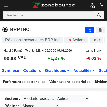
BRP INC.
90,63
$
+1,27 %
BRP INC.
Révisions sectorielles BRP Inc.
Actions
DOO
Marché Fermé -
Toronto S.E.
22:00:00 07/08/2026
Varia. 1 janv.
CAD
+1,27 %
90,63
-6,62 %
Synthèse
Cotations
Graphiques
Actualités
Soci
Performances sectorielles
Valorisations sectorielles
Dividen
Secteur:
Région: