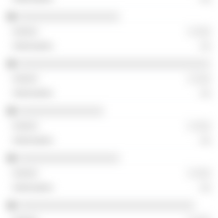
░░░░░░░░░░░░░░░░░░░
░ ░░░
░░
░░░░░░░░░░░░░░░░░░░░░░░░░░░░░░░░░░░░
░ ░░░
░░
░░░░░░░░░░░░░░░░
░ ░░░
░░
░░░░░░░░░░░░░░░░░░░
░ ░░░
░░
░░░░░░░░░░░░░░░░░░░░░░░░░░░░░░░░░