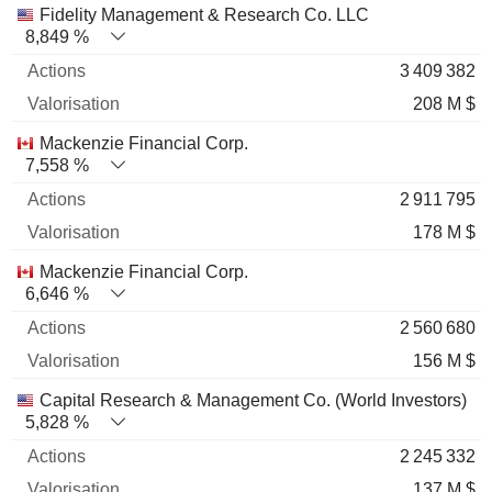
Nom
Actions
%
Valorisation
Fidelity Management & Research Co. LLC
8,849 %
3 409 382
208 M $
Mackenzie Financial Corp.
7,558 %
2 911 795
178 M $
Mackenzie Financial Corp.
6,646 %
2 560 680
156 M $
Capital Research & Management Co. (World Investors)
5,828 %
2 245 332
137 M $