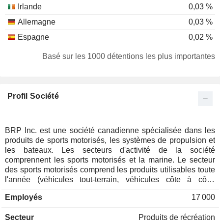
Irlande
0,03 %
Allemagne
0,03 %
Espagne
0,02 %
Singapour
0,01 %
Basé sur les 1000 détentions les plus importantes
Profil Société
BRP Inc. est une société canadienne spécialisée dans les
produits de sports motorisés, les systèmes de propulsion et
les bateaux. Les secteurs d'activité de la société
comprennent les sports motorisés et la marine. Le secteur
des sports motorisés comprend les produits utilisables toute
l'année (véhicules tout-terrain, véhicules côte à côte,
véhicules à trois roues et véhicules à deux roues), les
Employés
17 000
produits saisonniers (motoneiges, motomarines et pontons)
ainsi que les pièces, accessoires et vêtements (PA&A) pour
Secteur
Produits de récréation
les sports motorisés et les moteurs destinés aux