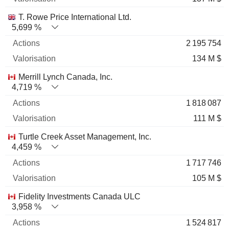
T. Rowe Price International Ltd.
5,699 %
2 195 754
134 M $
Merrill Lynch Canada, Inc.
4,719 %
1 818 087
111 M $
Turtle Creek Asset Management, Inc.
4,459 %
1 717 746
105 M $
Fidelity Investments Canada ULC
3,958 %
1 524 817