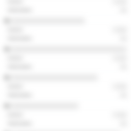
░ ░░░
░░
░░░░░░░░░░░░░░░░░░░░░░░
░ ░░░
░░
░░░░░░░░░░░░░░░░░░░░░░░░░░░░░░░░░░░░
░ ░░░
░░
░░░░░░░░░░░░░░░░░░░░░░░░░░░
░ ░░░
░░
░░░░░░░░░░░░░░░░░░░░░
░ ░░░
░░