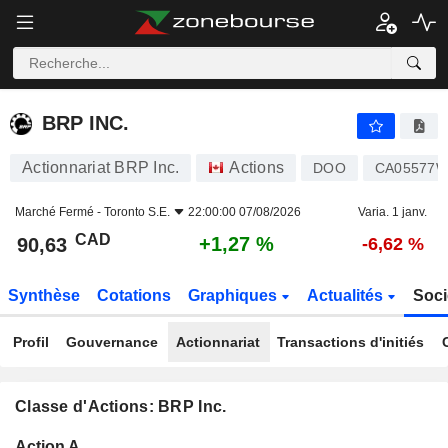
BRP INC.
90,63
$
+1,27 %
BRP INC.
Actionnariat BRP Inc.
Actions
DOO
CA05577W
Marché Fermé -
Toronto S.E.
22:00:00 07/08/2026
Varia. 1 janv.
CAD
+1,27 %
90,63
-6,62 %
Synthèse
Cotations
Graphiques
Actualités
Soci
Profil
Gouvernance
Actionnariat
Transactions d'initiés
Classe d'Actions: BRP Inc.
Flottant
Action A