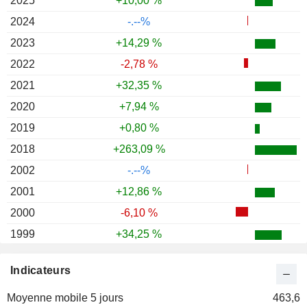
2025
+10,00 %
2024
-.--%
2023
+14,29 %
2022
-2,78 %
2021
+32,35 %
2020
+7,94 %
2019
+0,80 %
2018
+263,09 %
2002
-.--%
2001
+12,86 %
2000
-6,10 %
1999
+34,25 %
1998
-6,45 %
Indicateurs
1997
-12,25 %
Moyenne mobile 5 jours
1996
-5,98 %
463,6