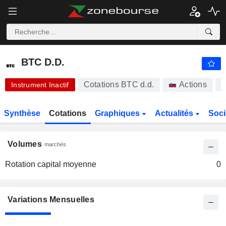
BTC D.D.
440
BTC D.D.
Cotations BTC d.d.
Actions
Instrument Inactif
Synthèse
Cotations
Graphiques
Actualités
Soci
Volumes
marchés
Rotation capital moyenne
0
Variations Mensuelles