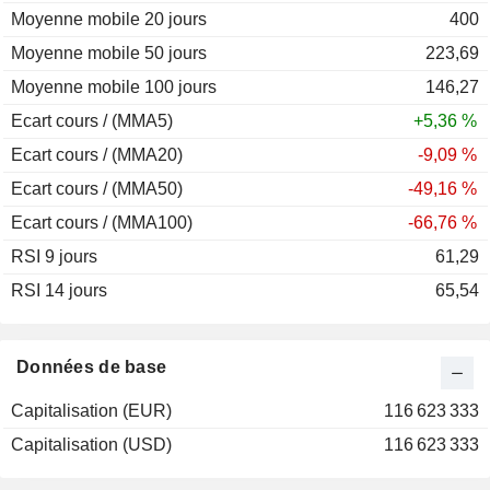
Moyenne mobile 20 jours
1995
+20,69 %
400
Moyenne mobile 50 jours
223,69
Moyenne mobile 100 jours
146,27
Ecart cours / (MMA5)
+5,36 %
Ecart cours / (MMA20)
-9,09 %
Ecart cours / (MMA50)
-49,16 %
Ecart cours / (MMA100)
-66,76 %
RSI 9 jours
61,29
RSI 14 jours
65,54
Données de base
Capitalisation (EUR)
116 623 333
Capitalisation (USD)
116 623 333