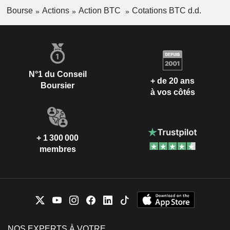
Bourse
Actions
Action BTC
Cotations BTC d.d.
N°1 du Conseil
+ de 20 ans
Boursier
à vos côtés
+ 1 300 000
membres
NOS EXPERTS À VOTRE