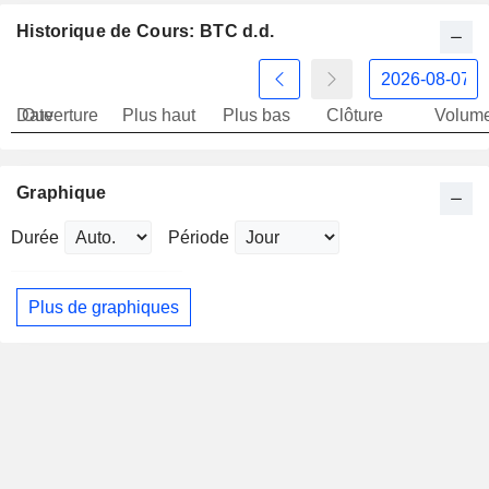
Historique de Cours: BTC d.d.
Date
Ouverture
Plus haut
Plus bas
Clôture
Volum
Graphique
Durée
Période
Plus de graphiques