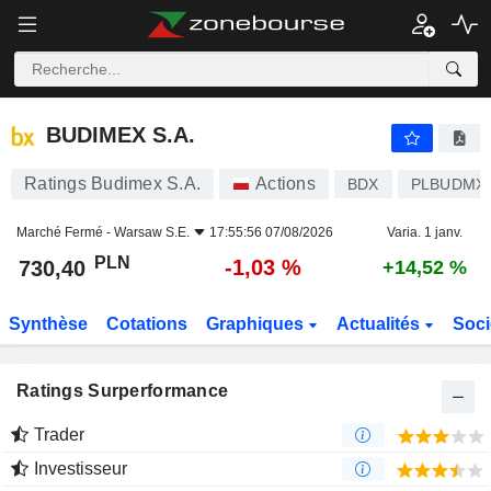
BUDIMEX S.A.
730,40
zł
-1,03 %
BUDIMEX S.A.
Ratings Budimex S.A.
Actions
BDX
PLBUDMX0
Marché Fermé -
Warsaw S.E.
17:55:56 07/08/2026
Varia. 1 janv.
PLN
-1,03 %
730,40
+14,52 %
Synthèse
Cotations
Graphiques
Actualités
Soci
Ratings Surperformance
Trader
Investisseur