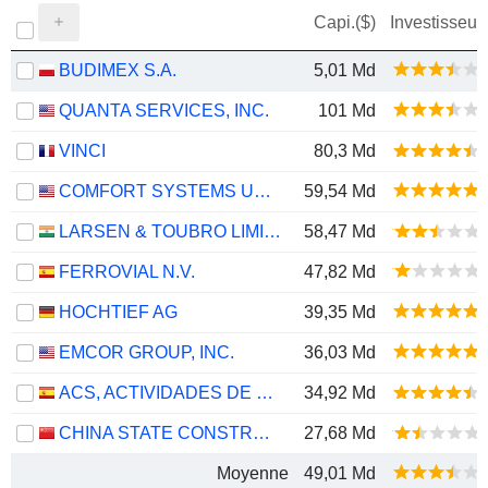
Capi.($)
Investisseur
BUDIMEX S.A.
5,01 Md
QUANTA SERVICES, INC.
101 Md
VINCI
80,3 Md
COMFORT SYSTEMS USA, INC.
59,54 Md
LARSEN & TOUBRO LIMITED
58,47 Md
FERROVIAL N.V.
47,82 Md
HOCHTIEF AG
39,35 Md
EMCOR GROUP, INC.
36,03 Md
ACS, ACTIVIDADES DE CONSTRUCCIÓN Y SERVICIOS, S.A.
34,92 Md
CHINA STATE CONSTRUCTION ENGINEERING CORPORATION LIMITED
27,68 Md
Moyenne
49,01 Md