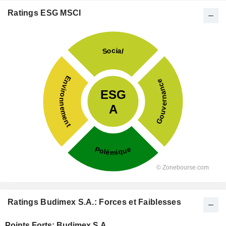
Ratings ESG MSCI
Ratings Budimex S.A.: Forces et Faiblesses
Points Forts: Budimex S.A.