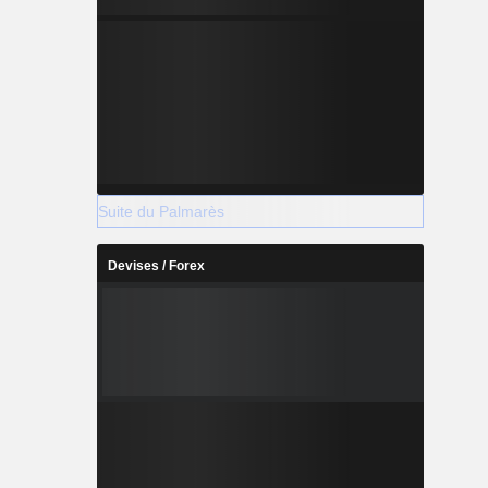
Suite du Palmarès
Devises / Forex