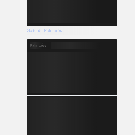
Suite du Palmarès
Palmarès