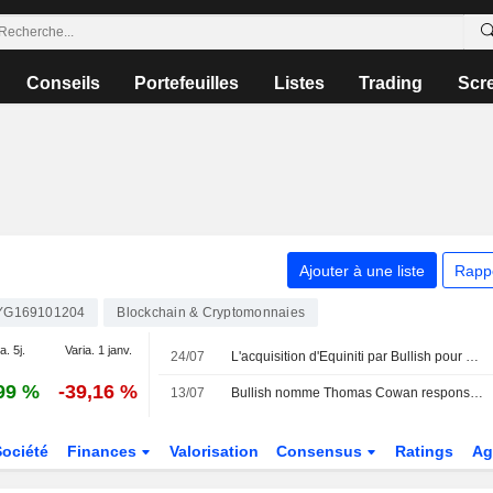
Conseils
Portefeuilles
Listes
Trading
Scr
Ajouter à une liste
Rapp
YG169101204
Blockchain & Cryptomonnaies
a. 5j.
Varia. 1 janv.
24/07
L'acquisition d'Equiniti par Bullish pour 4,2 milliards de dollars reçoit le feu vert des autorités de la concurrence au Royaume-Uni, aux États-Unis et en Allemagne
99 %
-39,16 %
13/07
Bullish nomme Thomas Cowan responsable de la tokenisation
Société
Finances
Valorisation
Consensus
Ratings
Ag