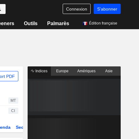
Connexion
S'abonner
eeners
Outils
Palmarès
Édition française
Indices
Europe
Amériques
Asie
ort PDF
MT
CI
enda
Secteur
Dérivés