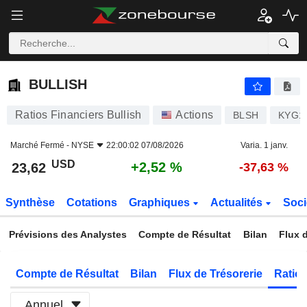
BULLISH
23,62
$
+2,52 %
BULLISH
Ratios Financiers Bullish
Actions
BLSH
KYG1
Marché Fermé -
NYSE
22:00:02 07/08/2026
Varia. 1 janv.
USD
+2,52 %
23,62
-37,63 %
Synthèse
Cotations
Graphiques
Actualités
Soci
Prévisions des Analystes
Compte de Résultat
Bilan
Flux d
Compte de Résultat
Bilan
Flux de Trésorerie
Ratios
Annuel