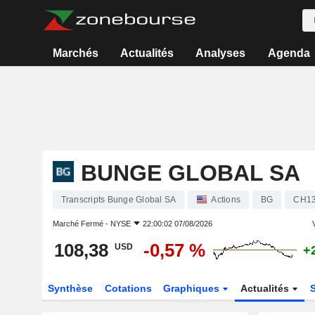
Marchés
Actualités
Analyses
Agenda
BUNGE GLOBAL SA
Transcripts Bunge Global SA
Actions
BG
CH13
Marché Fermé -
NYSE
22:00:02 07/08/2026
V
108,38
-0,57 %
USD
+
Synthèse
Cotations
Graphiques
Actualités