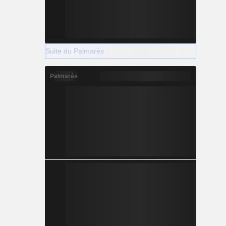
Suite du Palmarès
Palmarès