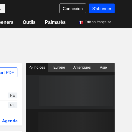
Connexion
S'abonner
eeners
Outils
Palmarès
Édition française
Indices
Europe
Amériques
Asie
ort PDF
RE
RE
Agenda
Secteur
Dérivés
Fonds et ETFs