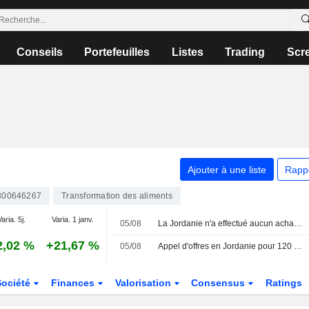
Conseils
Portefeuilles
Listes
Trading
Scr
Ajouter à une liste
Rapp
00646267
Transformation des aliments
aria. 5j.
Varia. 1 janv.
05/08
La Jordanie n'a effectué aucun achat lors de son appel d'offres pour 120 000 tonnes d'orge, selon les négociants
2,02 %
+21,67 %
05/08
Appel d'offres en Jordanie pour 120 000 tonnes d'orge : seulement deux participants selon les négociants
Société
Finances
Valorisation
Consensus
Ratings