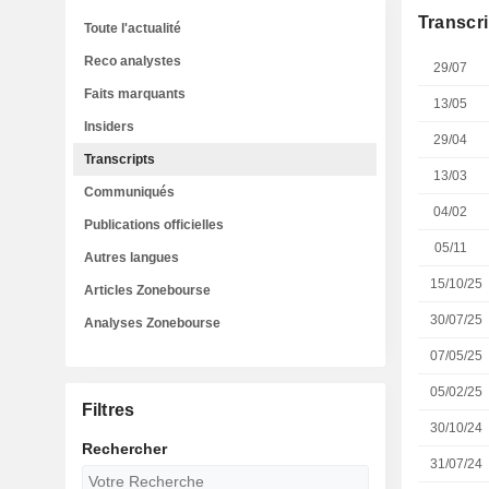
Transcri
Toute l'actualité
Reco analystes
29/07
Faits marquants
13/05
Insiders
29/04
Transcripts
13/03
Communiqués
04/02
Publications officielles
05/11
Autres langues
15/10/25
Articles Zonebourse
30/07/25
Analyses Zonebourse
07/05/25
05/02/25
Filtres
30/10/24
Rechercher
31/07/24