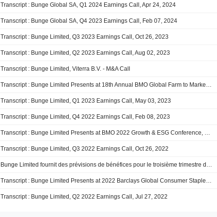
Transcript : Bunge Global SA, Q1 2024 Earnings Call, Apr 24, 2024
Transcript : Bunge Global SA, Q4 2023 Earnings Call, Feb 07, 2024
Transcript : Bunge Limited, Q3 2023 Earnings Call, Oct 26, 2023
Transcript : Bunge Limited, Q2 2023 Earnings Call, Aug 02, 2023
Transcript : Bunge Limited, Viterra B.V. - M&A Call
Transcript : Bunge Limited Presents at 18th Annual BMO Global Farm to Market Conference, May-17-2023 11:00 AM
Transcript : Bunge Limited, Q1 2023 Earnings Call, May 03, 2023
Transcript : Bunge Limited, Q4 2022 Earnings Call, Feb 08, 2023
Transcript : Bunge Limited Presents at BMO 2022 Growth & ESG Conference, Dec-06-2022 02:00 PM
Transcript : Bunge Limited, Q3 2022 Earnings Call, Oct 26, 2022
Bunge Limited fournit des prévisions de bénéfices pour le troisième trimestre de 2022
Transcript : Bunge Limited Presents at 2022 Barclays Global Consumer Staples Conference, Sep-07-2022 01:30 PM
Transcript : Bunge Limited, Q2 2022 Earnings Call, Jul 27, 2022