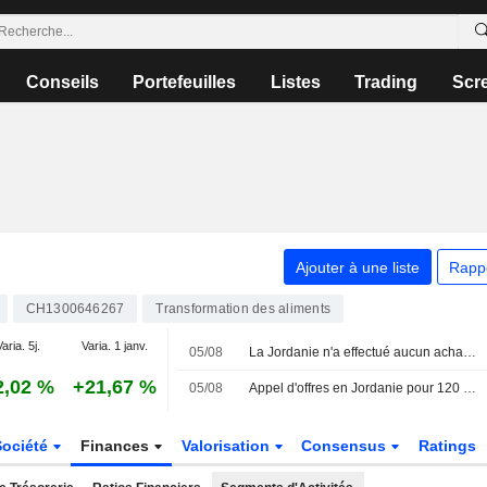
Conseils
Portefeuilles
Listes
Trading
Scr
Ajouter à une liste
Rapp
CH1300646267
Transformation des aliments
aria. 5j.
Varia. 1 janv.
05/08
La Jordanie n'a effectué aucun achat lors de son appel d'offres pour 120 000 tonnes d'orge, selon les négociants
2,02 %
+21,67 %
05/08
Appel d'offres en Jordanie pour 120 000 tonnes d'orge : seulement deux participants selon les négociants
Société
Finances
Valorisation
Consensus
Ratings