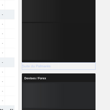
-
-
-
465 M
-
-
-
12,69 Md
-
-
-
7,65 Md
-
-
-
-108 M
-
-
-
125 M
-
-
-
521 M
-
-
-
4,97 Md
Suite du Palmarès
-
-
-
3,8 Md
Devises / Forex
-
-
-
-611 M
-
-
-
110 M
-
-
-
118 M