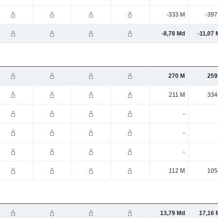
-333 M
-397
-8,78 Md
-11,07 
270 M
259
211 M
334
-
-
-
112 M
105
13,79 Md
17,16 