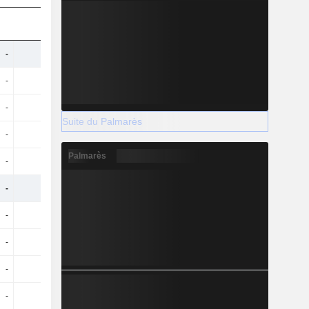
-
-
-
36,97 Md
-
-
-
16,34 Md
-
-
-
-790 M
Suite du Palmarès
-
-
-
265 M
Palmarès
-
-
-
1,22 Md
-
-
-
19,92 Md
-
-
-
14,1 Md
-
-
-
-183 M
-
-
-
844 M
-
-
-
176 M