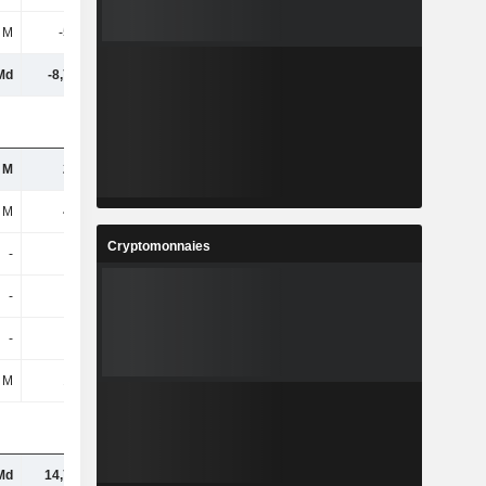
 M
-548 M
-594 M
-796 M
Md
-8,71 Md
-7,64 Md
-4,23 Md
 M
235 M
130 M
-
 M
471 M
130 M
-
Cryptomonnaies
-
-
-
-
-
6 M
3 M
-
-
-
-
-
 M
164 M
215 M
-
Md
14,78 Md
13,02 Md
-