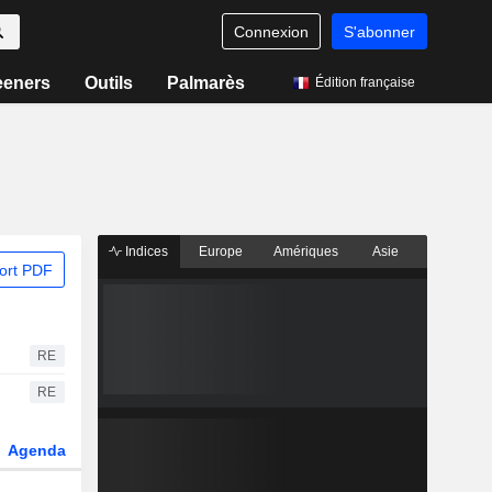
Connexion
S'abonner
eeners
Outils
Palmarès
Édition française
Indices
Europe
Amériques
Asie
ort PDF
RE
RE
Agenda
Secteur
Dérivés
Fonds et ETFs