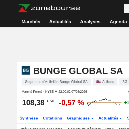
Marchés
Actualités
Analyses
Agenda
BUNGE GLOBAL SA
Segments d'Activités Bunge Global SA
Actions
BG
Marché Fermé -
NYSE
22:00:02 07/08/2026
V
108,38
-0,57 %
USD
+
Synthèse
Cotations
Graphiques
Actualités