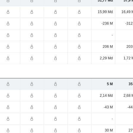
51,77 Md
57,9 
15,99 Md
16,49 
-236 M
-312
-
206 M
203
2,29 Md
1,72 
5 M
35
2,14 Md
2,68 
-43 M
-44
-
30 M
27