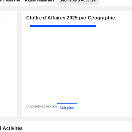
e Trésorerie
Ratios Financiers
Segments d'Activités
s
Chiffre d'Affaires 2025 par Géographie
© Zonebourse.com
Voir plus
'Activités