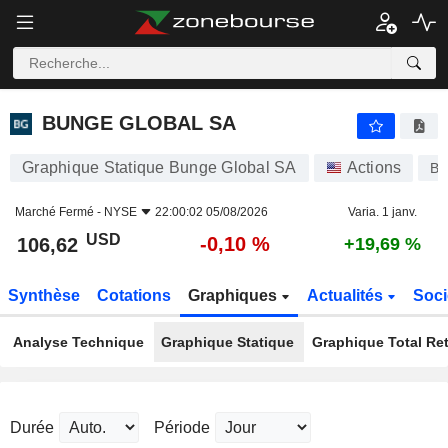
BUNGE GLOBAL SA
106,62
$
-0,10 %
BUNGE GLOBAL SA
Graphique Statique Bunge Global SA
Actions
B
Marché Fermé -
NYSE
22:00:02 05/08/2026
Varia. 1 janv.
USD
-0,10 %
106,62
+19,69 %
Synthèse
Cotations
Graphiques
Actualités
Soci
Analyse Technique
Graphique Statique
Graphique Total Re
Durée
Période