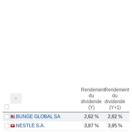
Rendement
Rendement
du
du
dividende
dividende
(Y)
(Y+1)
BUNGE GLOBAL SA
2,62 %
2,82 %
NESTLÉ S.A.
3,87 %
3,95 %