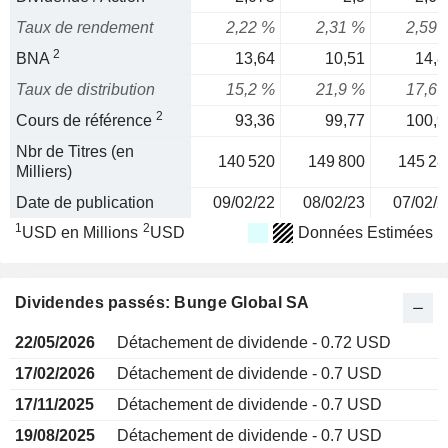
Taux de rendement
2,22 %
2,31 %
2,59 
2
BNA
13,64
10,51
14,8
Taux de distribution
15,2 %
21,9 %
17,6 
2
Cours de référence
93,36
99,77
100,9
Nbr de Titres (en
140 520
149 800
145 28
Milliers)
Date de publication
09/02/22
08/02/23
07/02/2
1
2
USD en Millions
USD
Données Estimées
Dividendes passés: Bunge Global SA
22/05/2026
Détachement de dividende - 0.72 USD
17/02/2026
Détachement de dividende - 0.7 USD
17/11/2025
Détachement de dividende - 0.7 USD
19/08/2025
Détachement de dividende - 0.7 USD