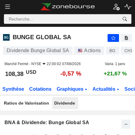
BUNGE GLOBAL SA
108,38
$
-0,57 %
BUNGE GLOBAL SA
Dividende Bunge Global SA
Actions
BG
CH13
Marché Fermé -
NYSE
22:00:02 07/08/2026
Varia. 1 janv.
USD
-0,57 %
108,38
+21,67 %
Synthèse
Cotations
Graphiques
Actualités
Soci
Ratios de Valorisation
Dividende
BNA & Dividende: Bunge Global SA