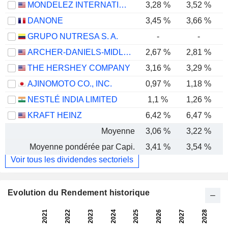
MONDELEZ INTERNATIONAL, INC.
3,28 %
3,52 %
DANONE
3,45 %
3,66 %
GRUPO NUTRESA S. A.
-
-
ARCHER-DANIELS-MIDLAND COMPANY
2,67 %
2,81 %
THE HERSHEY COMPANY
3,16 %
3,29 %
AJINOMOTO CO., INC.
0,97 %
1,18 %
NESTLÉ INDIA LIMITED
1,1 %
1,26 %
KRAFT HEINZ
6,42 %
6,47 %
Moyenne
3,06 %
3,22 %
Moyenne pondérée par Capi.
3,41 %
3,54 %
Voir tous les dividendes sectoriels
Evolution du Rendement historique