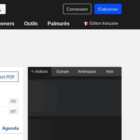
Connexion
S'abonner
eeners
Outils
Palmarès
Édition française
Indices
Europe
Amériques
Asie
ort PDF
AN
MT
Agenda
Secteur
Dérivés
Fonds et ETFs