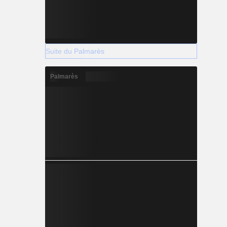
Suite du Palmarès
Palmarès