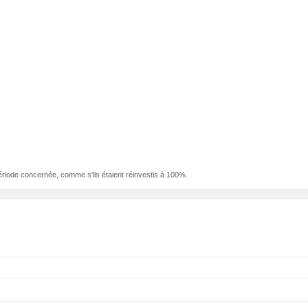
ériode concernée, comme s'ils étaient réinvestis à 100%.