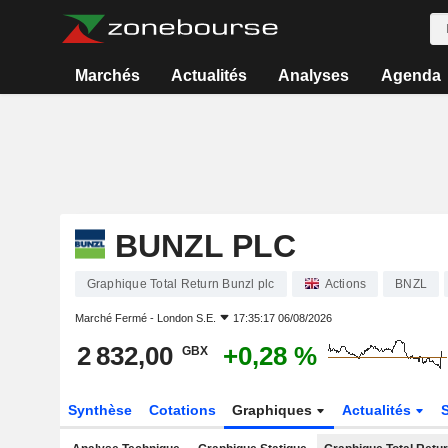
Marchés
Actualités
Analyses
Agenda
BUNZL PLC
Graphique Total Return Bunzl plc
Actions
BNZL
Marché Fermé -
London S.E.
17:35:17 06/08/2026
2 832,00
+0,28 %
GBX
Synthèse
Cotations
Graphiques
Actualités