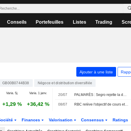
Conseils
Portefeuilles
Listes
Trading
Scr
Ajouter à une liste
Rapp
GB00B0744B38
Négoce et distribution diversifiée
Varia. 5j.
Varia. 1 janv.
20/07
PALMARÈS : Segro rejette la dernière offre de Prologis
+1,29 %
+36,42 %
08/07
RBC relève l'objectif de cours et les prévisions de Bunzl dans l'attente de résultats au deuxième trimestre portés par l'inflation
Société
Finances
Valorisation
Consensus
Ratings