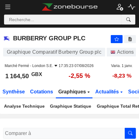
BURBERRY GROUP PLC
1 164,50
p
-2,55 %
BURBERRY GROUP PLC
Graphique Comparatif Burberry Group plc
Actions
Marché Fermé -
London S.E.
17:35:23 07/08/2026
Varia. 1 janv.
GBX
-2,55 %
1 164,50
-8,23 %
Synthèse
Cotations
Graphiques
Actualités
Soci
Analyse Technique
Graphique Statique
Graphique Total Re