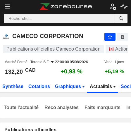
CAMECO CORPORATION
132,20
$
+0,93 %
CAMECO CORPORATION
Publications officielles Cameco Corporation
Action
Marché Fermé -
Toronto S.E.
22:00:00 05/08/2026
Varia. 1 janv.
CAD
+0,93 %
132,20
+5,19 %
Synthèse
Cotations
Graphiques
Actualités
Soci
Toute l'actualité
Reco analystes
Faits marquants
In
Publications officielles