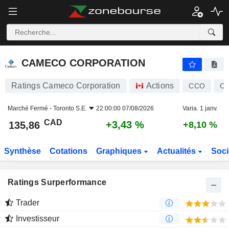
CAMECO CORPORATION
135,86
$
+3,43 %
CAMECO CORPORATION
Ratings Cameco Corporation
Actions
CCO
CA
Marché Fermé -
Toronto S.E.
22:00:00 07/08/2026
Varia. 1 janv.
CAD
+3,43 %
135,86
+8,10 %
Synthèse
Cotations
Graphiques
Actualités
Soci
Ratings Surperformance
Trader
Investisseur