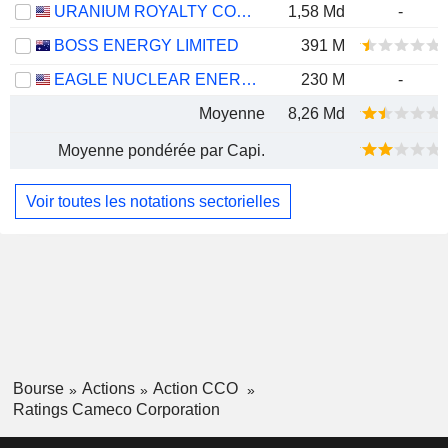
URANIUM ROYALTY CORP.
1,58 Md
-
BOSS ENERGY LIMITED
391 M
EAGLE NUCLEAR ENERGY CORP.
230 M
-
Moyenne
8,26 Md
Moyenne pondérée par Capi.
Voir toutes les notations sectorielles
Bourse
Actions
Action CCO
Ratings Cameco Corporation