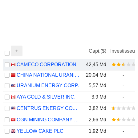
Capi.($)
Investisseur
CAMECO CORPORATION
42,45 Md
CHINA NATIONAL URANIUM CO., LTD.
20,04 Md
-
URANIUM ENERGY CORP.
5,57 Md
-
AYA GOLD & SILVER INC.
3,9 Md
-
CENTRUS ENERGY CORP.
3,82 Md
CGN MINING COMPANY LIMITED
2,66 Md
YELLOW CAKE PLC
1,92 Md
-