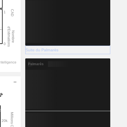
Suite du Palmarès
Palmarès