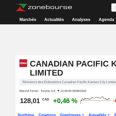
Marchés
Actualités
Analyses
Agenda
CANADIAN PACIFIC 
LIMITED
Révisions des Estimations Canadian Pacific Kansas City Limite
Marché Fermé -
Toronto S.E.
22:00:00 05/08/2026
128,01
+0,46 %
CAD
-
Synthèse
Cotations
Graphiques
Actualités