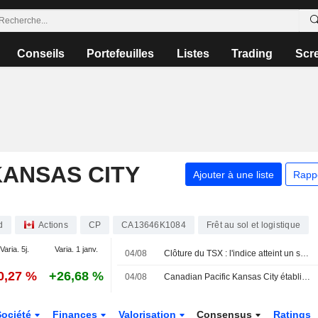
Conseils
Portefeuilles
Listes
Trading
Scr
KANSAS CITY
Ajouter à une liste
Rapp
d
Actions
CP
CA13646K1084
Frêt au sol et logistique
Varia. 5j.
Varia. 1 janv.
04/08
Clôture du TSX : l'indice atteint un sommet historique, porté par les métaux de base et la technologie malgré la chute du pétrole
0,27 %
+26,68 %
04/08
Canadian Pacific Kansas City établit un record pour les expéditions de céréales canadiennes au cours de la campagne agricole 2025-2026
Société
Finances
Valorisation
Consensus
Ratings