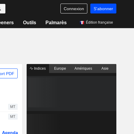
Connexion
S'abonner
eeners
Outils
Palmarès
Édition française
Indices
Europe
Amériques
Asie
ort PDF
MT
MT
Agenda
Secteur
Dérivés
Fonds et ETFs