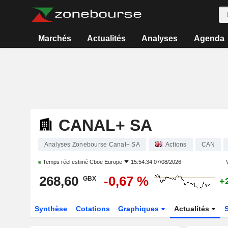
Marchés
Actualités
Analyses
Agenda
CANAL+ SA
Analyses Zonebourse Canal+ SA
Actions
CAN
Temps réel estimé
Cboe Europe
15:54:34 07/08/2026
V
268,60
-0,67 %
GBX
+
Synthèse
Cotations
Graphiques
Actualités