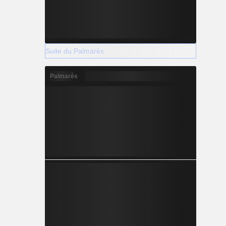
Suite du Palmarès
Palmarès