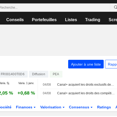
Conseils
Portefeuilles
Listes
Trading
Scr
Ajouter à une liste
Rapp
FR001400T0D6
Diffusion
PEA
aria. 5j.
Varia. 1 janv.
04/08
Canal+ acquiert les droits exclusifs des compétitions interclubs masculines de l'UEFA en Afrique subsaharienne
2,05 %
+0,68 %
04/08
Canal+ acquiert les droits des compétitions interclubs de l'UEFA en Afrique subsaharienne
Société
Finances
Valorisation
Consensus
Ratings