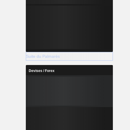
Suite du Palmarès
Devises / Forex