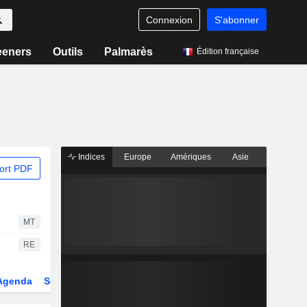
Connexion
S'abonner
eeners
Outils
Palmarès
Édition française
Indices
Europe
Amériques
Asie
ort PDF
MT
RE
Agenda
Secteur
Dérivés