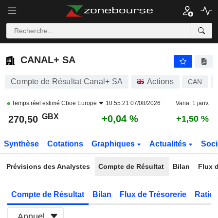
CANAL+ SA
270,50
p
+0,04 %
CANAL+ SA
Compte de Résultat Canal+ SA
Actions
CAN
Temps réel estimé
Cboe Europe
10:55:21 07/08/2026
Varia. 1 janv.
GBX
+0,04 %
270,50
+1,50 %
Synthèse
Cotations
Graphiques
Actualités
Soci
Prévisions des Analystes
Compte de Résultat
Bilan
Flux d
Compte de Résultat
Bilan
Flux de Trésorerie
Ratios
Annuel