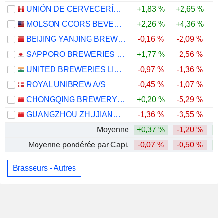
UNIÓN DE CERVECERÍAS PERUANAS BACKUS Y JOHNSTON S.A.A.
+1,83 %
+2,65 %
MOLSON COORS BEVERAGE COMPANY
+2,26 %
+4,36 %
+
BEIJING YANJING BREWERY CO.,LTD.
-0,16 %
-2,09 %
+
SAPPORO BREWERIES LIMITED
+1,77 %
-2,56 %
UNITED BREWERIES LIMITED
-0,97 %
-1,36 %
ROYAL UNIBREW A/S
-0,45 %
-1,07 %
CHONGQING BREWERY CO., LTD.
+0,20 %
-5,29 %
GUANGZHOU ZHUJIANG BREWERY CO., LTD
-1,36 %
-3,55 %
+
Moyenne
+0,37 %
-1,20 %
Moyenne pondérée par Capi.
-0,07 %
-0,50 %
Brasseurs - Autres