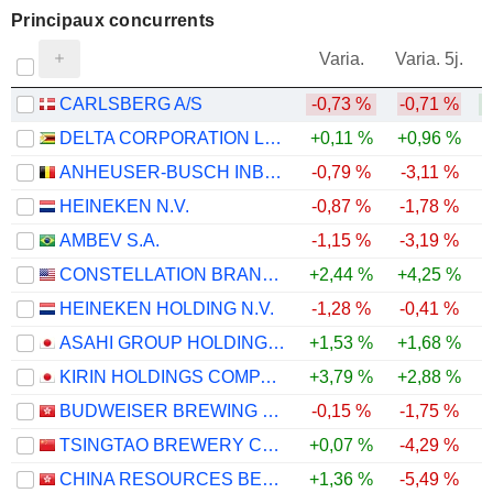
Principaux concurrents
V
Varia.
Varia. 5j.
CARLSBERG A/S
-0,73 %
-0,71 %
DELTA CORPORATION LIMITED
+0,11 %
+0,96 %
ANHEUSER-BUSCH INBEV SA/NV
-0,79 %
-3,11 %
HEINEKEN N.V.
-0,87 %
-1,78 %
AMBEV S.A.
-1,15 %
-3,19 %
CONSTELLATION BRANDS, INC.
+2,44 %
+4,25 %
HEINEKEN HOLDING N.V.
-1,28 %
-0,41 %
ASAHI GROUP HOLDINGS, LTD.
+1,53 %
+1,68 %
KIRIN HOLDINGS COMPANY, LIMITED
+3,79 %
+2,88 %
BUDWEISER BREWING COMPANY APAC LIMITED
-0,15 %
-1,75 %
TSINGTAO BREWERY COMPANY LIMITED
+0,07 %
-4,29 %
CHINA RESOURCES BEER (HOLDINGS) COMPANY LIMITED
+1,36 %
-5,49 %