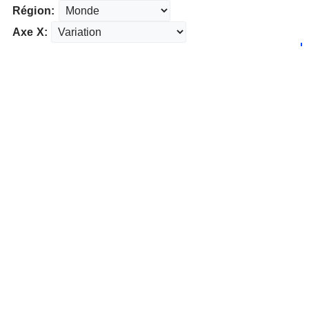
Région:
Axe X: