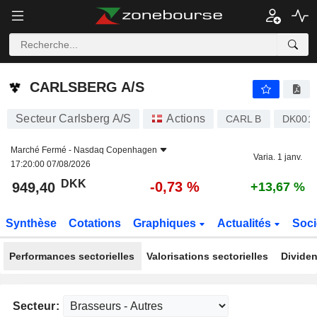
CARLSBERG A/S
949,40
kr
-0,73 %
CARLSBERG A/S
Secteur Carlsberg A/S
Actions
CARL B
DK001
Marché Fermé -
Nasdaq Copenhagen
Varia. 1 janv.
17:20:00 07/08/2026
DKK
-0,73 %
949,40
+13,67 %
Synthèse
Cotations
Graphiques
Actualités
Soci
Performances sectorielles
Valorisations sectorielles
Dividen
Secteur: