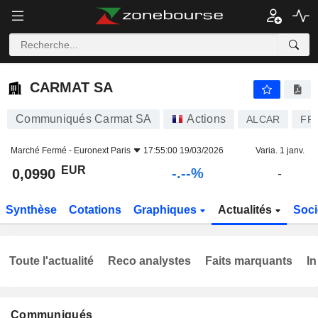
-.-
CARMAT SA
0,0990
€
-
%
CARMAT SA
Communiqués Carmat SA
Actions
ALCAR
FR
Marché Fermé -
Euronext Paris
17:55:00 19/03/2026
Varia. 1 janv.
EUR
-.--%
0,0990
-
Synthèse
Cotations
Graphiques
Actualités
Soci
Toute l'actualité
Reco analystes
Faits marquants
In
Communiqués