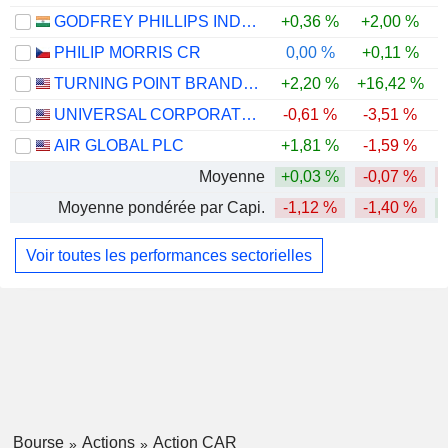
GODFREY PHILLIPS INDIA LIMITED
+0,36 %
+2,00 %
-
PHILIP MORRIS CR
0,00 %
+0,11 %
TURNING POINT BRANDS, INC.
+2,20 %
+16,42 %
-
UNIVERSAL CORPORATION
-0,61 %
-3,51 %
AIR GLOBAL PLC
+1,81 %
-1,59 %
-
Moyenne
+0,03 %
-0,07 %
Moyenne pondérée par Capi.
-1,12 %
-1,40 %
Voir toutes les performances sectorielles
Bourse
Actions
Action CAR