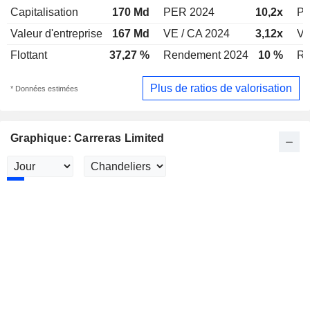
Capitalisation
170 Md
PER 2024
10,2x
PE
Valeur d'entreprise
167 Md
VE / CA 2024
3,12x
VE
Flottant
37,27 %
Rendement 2024
10 %
Re
Plus de ratios de valorisation
* Données estimées
Graphique: Carreras Limited