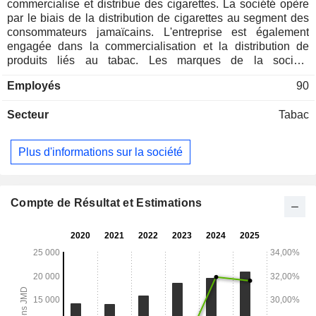
commercialise et distribue des cigarettes. La société opère
par le biais de la distribution de cigarettes au segment des
consommateurs jamaïcains. L'entreprise est également
engagée dans la commercialisation et la distribution de
produits liés au tabac. Les marques de la société
comprennent Craven A, Matterhorn, Dunhill, Rothmans, Pall
Employés
90
Mall, Newport et Parliament.
Secteur
Tabac
Plus d'informations sur la société
Compte de Résultat et Estimations