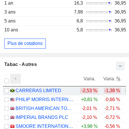
1 an
16,3
36,95
3 ans
7,98
36,95
5 ans
6,8
36,95
10 ans
5,8
36,95
Plus de cotations
Tabac - Autres
Varia.
Varia. 5j.
CARRERAS LIMITED
-2,53 %
-1,38 %
+
PHILIP MORRIS INTERNATIONAL, INC.
+0,81 %
-0,66 %
+
BRITISH AMERICAN TOBACCO P.L.C.
-2,01 %
-2,71 %
IMPERIAL BRANDS PLC
-2,10 %
-0,72 %
SMOORE INTERNATIONAL HOLDINGS LIMITED
+3,98 %
-0,56 %
-