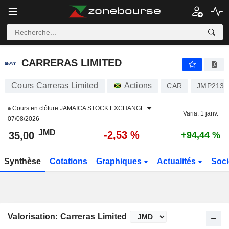
CARRERAS LIMITED
35,00
J$
-2,53 %
CARRERAS LIMITED
Cours Carreras Limited
Actions
CAR
JMP2138
Cours en clôture
JAMAICA STOCK EXCHANGE
Varia. 1 janv.
07/08/2026
JMD
-2,53 %
35,00
+94,44 %
Synthèse
Cotations
Graphiques
Actualités
Soci
Valorisation: Carreras Limited