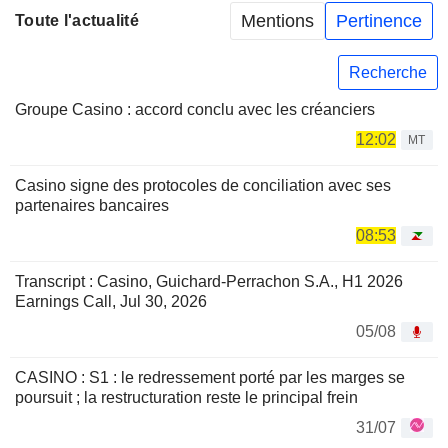
Mentions
Pertinence
Toute l'actualité
Recherche
Groupe Casino : accord conclu avec les créanciers
12:02
MT
Casino signe des protocoles de conciliation avec ses
partenaires bancaires
08:53
Transcript : Casino, Guichard-Perrachon S.A., H1 2026
Earnings Call, Jul 30, 2026
05/08
CASINO : S1 : le redressement porté par les marges se
poursuit ; la restructuration reste le principal frein
31/07