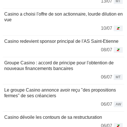
13/07
MT
Casino a choisi l'offre de son actionnaire, lourde dilution en
vue
10/07
Casino redevient sponsor principal de l'AS Saint-Etienne
08/07
Groupe Casino : accord de principe pour l'obtention de
nouveaux financements bancaires
06/07
MT
Le groupe Casino annonce avoir reçu "des propositions
fermes" de ses créanciers
06/07
AW
Casino dévoile les contours de sa restructuration
06/07