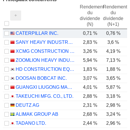
Rendement
Rendement
du
du
dividende
dividende
(N)
(N+1)
CATERPILLAR INC.
0,71 %
0,76 %
SANY HEAVY INDUSTRY CO.,LTD
2,83 %
3,6 %
XCMG CONSTRUCTION MACHINERY CO., LTD.
3,26 %
4,19 %
ZOOMLION HEAVY INDUSTRY SCIENCE AND TECHNOLOGY CO., LTD.
5,94 %
7,13 %
HD CONSTRUCTION EQUIPMENT CO., LTD.
1,83 %
1,88 %
DOOSAN BOBCAT INC.
3,07 %
3,65 %
GUANGXI LIUGONG MACHINERY CO., LTD.
4,01 %
5,87 %
TAKEUCHI MFG. CO., LTD.
2,88 %
3,18 %
DEUTZ AG
2,31 %
2,98 %
ALIMAK GROUP AB
2,68 %
3,24 %
TADANO LTD.
2,44 %
2,96 %