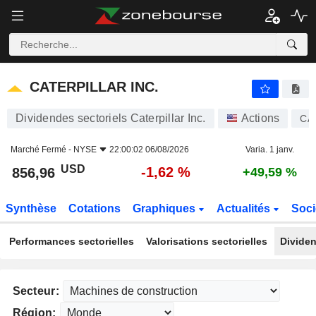
CATERPILLAR INC.
856,96
$
-1,62 %
CATERPILLAR INC.
Dividendes sectoriels Caterpillar Inc.
Actions
CA
Marché Fermé -
NYSE
22:00:02 06/08/2026
Varia. 1 janv.
USD
-1,62 %
856,96
+49,59 %
Synthèse
Cotations
Graphiques
Actualités
Soci
Performances sectorielles
Valorisations sectorielles
Dividen
Secteur:
Région: