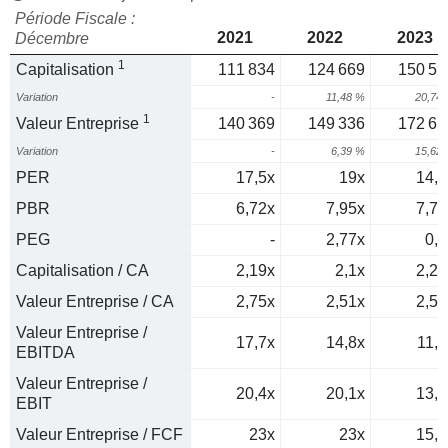
Période Fiscale :
2021
2022
2023
Décembre
1
Capitalisation
111 834
124 669
150 52
Variation
-
11,48 %
20,74
1
Valeur Entreprise
140 369
149 336
172 65
Variation
-
6,39 %
15,62
PER
17,5x
19x
14,7
PBR
6,72x
7,95x
7,74
PEG
-
2,77x
0,2
Capitalisation / CA
2,19x
2,1x
2,24
Valeur Entreprise / CA
2,75x
2,51x
2,57
Valeur Entreprise /
17,7x
14,8x
11,7
EBITDA
Valeur Entreprise /
20,4x
20,1x
13,3
EBIT
Valeur Entreprise / FCF
23x
23x
15,3