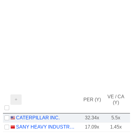
VE / CA
PER (Y)
(Y)
CATERPILLAR INC.
32.34x
5.5x
SANY HEAVY INDUSTRY CO.,LTD
17.09x
1.45x