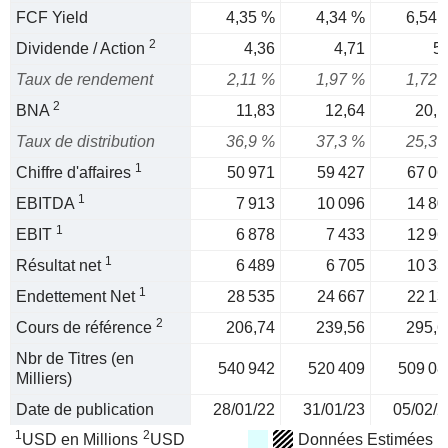
FCF Yield
4,35 %
4,34 %
6,54 
2
Dividende / Action
4,36
4,71
5,
Taux de rendement
2,11 %
1,97 %
1,72 
2
BNA
11,83
12,64
20,1
Taux de distribution
36,9 %
37,3 %
25,3 
1
Chiffre d'affaires
50 971
59 427
67 06
1
EBITDA
7 913
10 096
14 80
1
EBIT
6 878
7 433
12 96
1
Résultat net
6 489
6 705
10 33
1
Endettement Net
28 535
24 667
22 13
2
Cours de référence
206,74
239,56
295,6
Nbr de Titres (en
540 942
520 409
509 08
Milliers)
Date de publication
28/01/22
31/01/23
05/02/2
1
2
USD en Millions
USD
Données Estimées