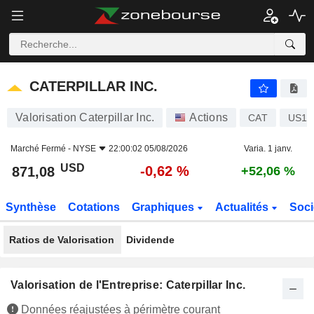
CATERPILLAR INC.
871,08
$
-0,62 %
CATERPILLAR INC.
Valorisation Caterpillar Inc.
Actions
CAT
US14
Marché Fermé -
NYSE
22:00:02 05/08/2026
Varia. 1 janv.
USD
-0,62 %
871,08
+52,06 %
Synthèse
Cotations
Graphiques
Actualités
Soci
Ratios de Valorisation
Dividende
Valorisation de l'Entreprise: Caterpillar Inc.
Données réajustées à périmètre courant