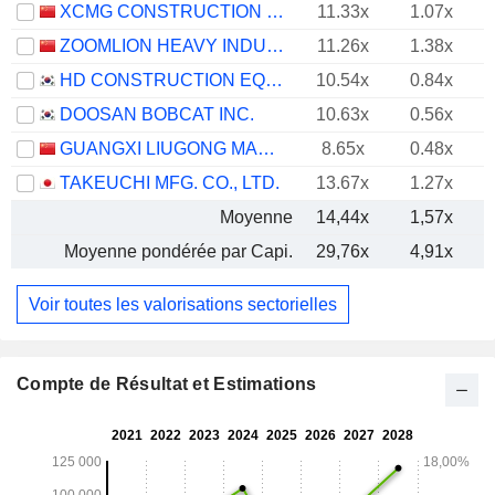
XCMG CONSTRUCTION MACHINERY CO., LTD.
11.33x
1.07x
ZOOMLION HEAVY INDUSTRY SCIENCE AND TECHNOLOGY CO., LTD.
11.26x
1.38x
HD CONSTRUCTION EQUIPMENT CO., LTD.
10.54x
0.84x
DOOSAN BOBCAT INC.
10.63x
0.56x
GUANGXI LIUGONG MACHINERY CO., LTD.
8.65x
0.48x
TAKEUCHI MFG. CO., LTD.
13.67x
1.27x
Moyenne
14,44x
1,57x
Moyenne pondérée par Capi.
29,76x
4,91x
Voir toutes les valorisations sectorielles
Compte de Résultat et Estimations