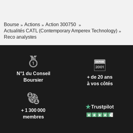
Bourse
Actions
Action 300750
Actualités CATL (Contemporary Amperex Technology)
Reco analystes
N°1 du Conseil
+ de 20 ans
Boursier
à vos côtés
+ 1 300 000
membres