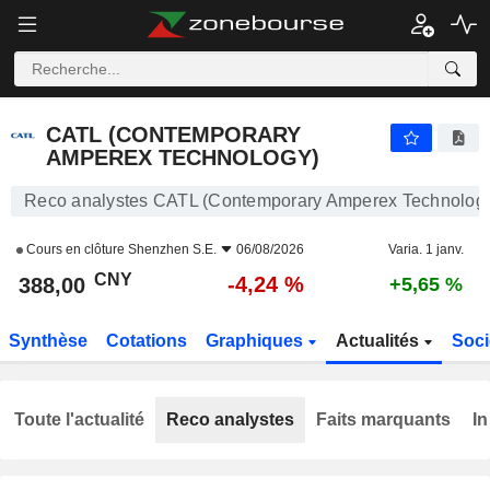
CATL (CONTEMPORARY AMPEREX TECHNOLOGY)
388,00
¥
-4,24 %
CATL (CONTEMPORARY
AMPEREX TECHNOLOGY)
Reco analystes CATL (Contemporary Amperex Technolog
Cours en clôture
Shenzhen S.E.
06/08/2026
Varia. 1 janv.
CNY
-4,24 %
388,00
+5,65 %
Synthèse
Cotations
Graphiques
Actualités
Soci
Toute l'actualité
Reco analystes
Faits marquants
In