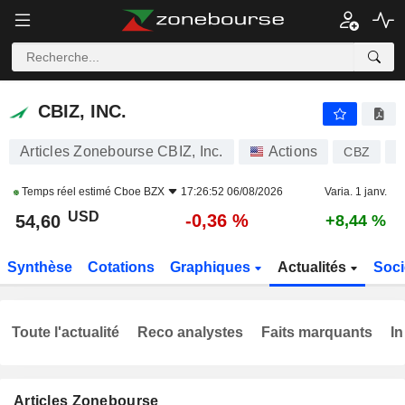
CBIZ, INC.
54,60
$
-0,36 %
CBIZ, INC.
Articles Zonebourse CBIZ, Inc.
Actions
CBZ
U
Temps réel estimé
Cboe BZX
17:26:52 06/08/2026
Varia. 1 janv.
USD
-0,36 %
54,60
+8,44 %
Synthèse
Cotations
Graphiques
Actualités
Soci
Toute l'actualité
Reco analystes
Faits marquants
In
Articles Zonebourse