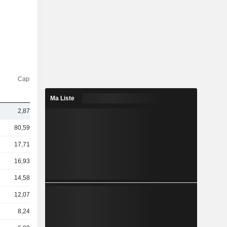
Capi.($)
Ma Liste
2,87 Md
80,59 Md
17,71 Md
16,93 Md
14,58 Md
12,07 Md
8,24 Md