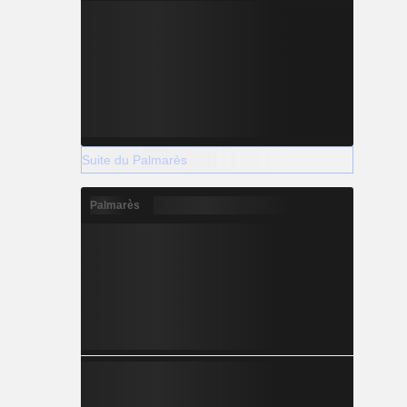
Suite du Palmarès
Palmarès