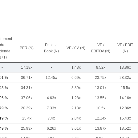
dement
du
Price to
VE /
VE / EBIT
PER (N)
VE / CA (N)
idende
Book (N)
EBITDA (N)
(N)
N+1)
-
17.18x
-
1.43x
8.52x
13.86x
,01 %
36.71x
12.45x
6.69x
23.75x
28.32x
,43 %
34.31x
-
3.89x
13.01x
15.5x
,06 %
37.06x
4.63x
1.28x
13.55x
14.16x
,79 %
20.39x
7.33x
2.13x
10.5x
12.86x
,19 %
25.4x
7.4x
2.84x
12.14x
15.43x
,49 %
25.93x
6.26x
3.61x
13.87x
18.52x