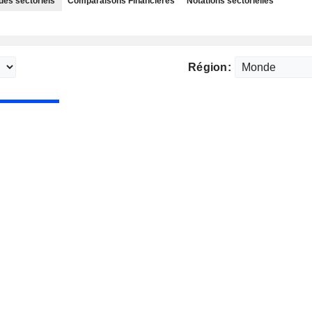
des sectoriels
Comparaisons Financières
Notations sectorielles
Région: