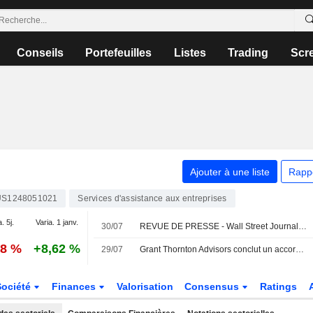
Conseils
Portefeuilles
Listes
Trading
Scr
Ajouter à une liste
Rapp
US1248051021
Services d'assistance aux entreprises
. 5j.
Varia. 1 janv.
30/07
REVUE DE PRESSE - Wall Street Journal - 30 juillet
18 %
+8,62 %
29/07
Grant Thornton Advisors conclut un accord définitif pour l'acquisition de CBIZ
Société
Finances
Valorisation
Consensus
Ratings