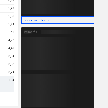
6,83 Md
5,98 Md
5,51 Md
Espace mes listes
5,24 Md
Palmarès
5,11 Md
4,77 Md
4,49 Md
3,54 Md
3,52 Md
3,24 Md
11,84 Md