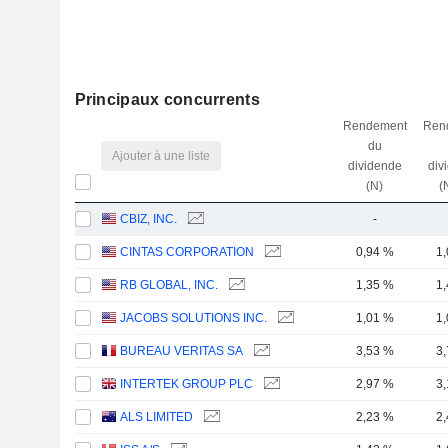
Principaux concurrents
Rendement
Ren
du
Ajouter à une liste
dividende
div
(N)
(
CBIZ, INC.
-
CINTAS CORPORATION
0,94 %
1
RB GLOBAL, INC.
1,35 %
1
JACOBS SOLUTIONS INC.
1,01 %
1
BUREAU VERITAS SA
3,53 %
3
INTERTEK GROUP PLC
2,97 %
3
ALS LIMITED
2,23 %
2