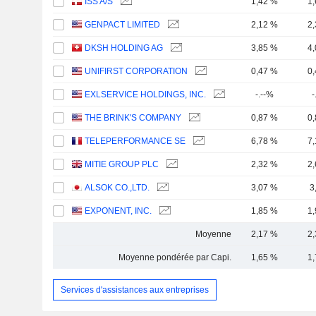
ISS A/S
1,42 %
1
GENPACT LIMITED
2,12 %
2
DKSH HOLDING AG
3,85 %
4
UNIFIRST CORPORATION
0,47 %
0
EXLSERVICE HOLDINGS, INC.
-.--%
-
THE BRINK'S COMPANY
0,87 %
0
TELEPERFORMANCE SE
6,78 %
7
MITIE GROUP PLC
2,32 %
2
ALSOK CO.,LTD.
3,07 %
3
EXPONENT, INC.
1,85 %
1
Moyenne
2,17 %
2
Moyenne pondérée par Capi.
1,65 %
1
Services d'assistances aux entreprises