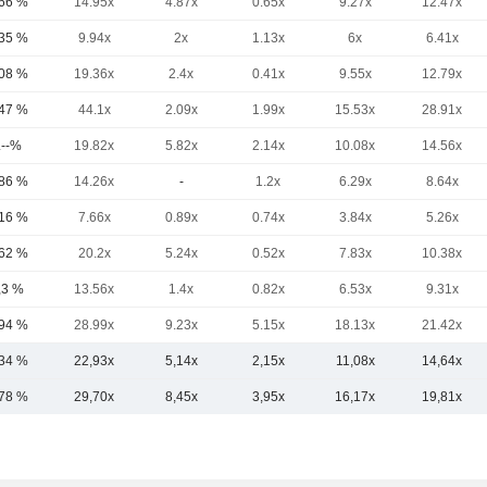
,66 %
14.95x
4.87x
0.65x
9.27x
12.47x
,35 %
9.94x
2x
1.13x
6x
6.41x
,08 %
19.36x
2.4x
0.41x
9.55x
12.79x
,47 %
44.1x
2.09x
1.99x
15.53x
28.91x
.--%
19.82x
5.82x
2.14x
10.08x
14.56x
,86 %
14.26x
-
1.2x
6.29x
8.64x
,16 %
7.66x
0.89x
0.74x
3.84x
5.26x
,62 %
20.2x
5.24x
0.52x
7.83x
10.38x
,3 %
13.56x
1.4x
0.82x
6.53x
9.31x
,94 %
28.99x
9.23x
5.15x
18.13x
21.42x
,34 %
22,93x
5,14x
2,15x
11,08x
14,64x
,78 %
29,70x
8,45x
3,95x
16,17x
19,81x