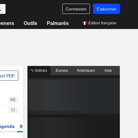
Connexion
S'abonner
eeners
Outils
Palmarès
Édition française
Indices
Europe
Amériques
Asie
ort PDF
RE
CI
Agenda
Secteur
Dérivés
Fonds et ETFs