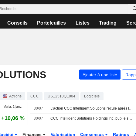
Conseils
Portefeuilles
Listes
Trading
Scr
OLUTIONS
Ajouter à une liste
Rapp
Actions
CCC
US12510Q1004
Logiciels
Varia. 1 janv.
30/07
L'action CCC Intelligent Solutions recule après la publication de ses résultats du deuxième trimestre
+10,06 %
30/07
CCC Intelligent Solutions Holdings Inc. publie ses résultats pour le deuxième trimestre et le premier semestre clos le 30 juin 2026
Société
Finances
Valorisation
Consensus
Ratings