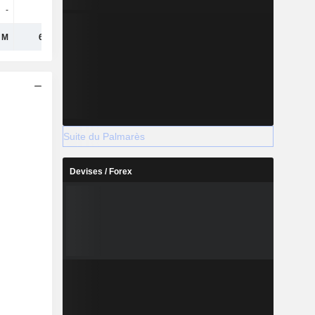
-
-
 M
6,84 M
Suite du Palmarès
Devises / Forex