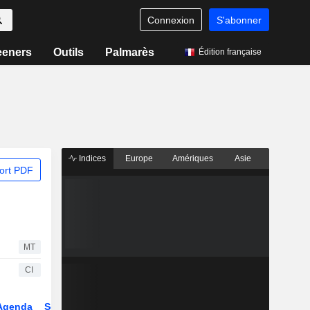
Connexion
S'abonner
eeners
Outils
Palmarès
Édition française
Indices
Europe
Amériques
Asie
ort PDF
MT
CI
Agenda
Secteur
Dérivés
Fonds et ETFs