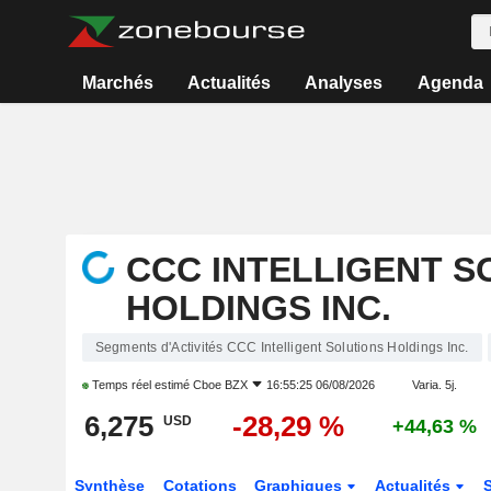
Marchés
Actualités
Analyses
Agenda
CCC INTELLIGENT S
HOLDINGS INC.
Segments d'Activités CCC Intelligent Solutions Holdings Inc.
Temps réel estimé
Cboe BZX
16:55:25 06/08/2026
Varia. 5j.
6,275
-28,29 %
USD
+44,63 %
Synthèse
Cotations
Graphiques
Actualités