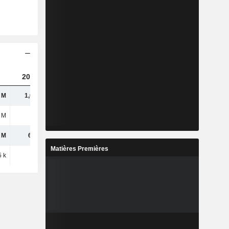
2025
 M
1,05 Md
 M
167 M
 M
6,84 M
Matières Premières
 k
152 k