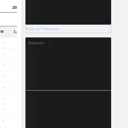
2025
Suite du Palmarès
 M
1,05 Md
-
-
Palmarès
-
-
-
-
-
-
-
-
-
-
-
-
-
-