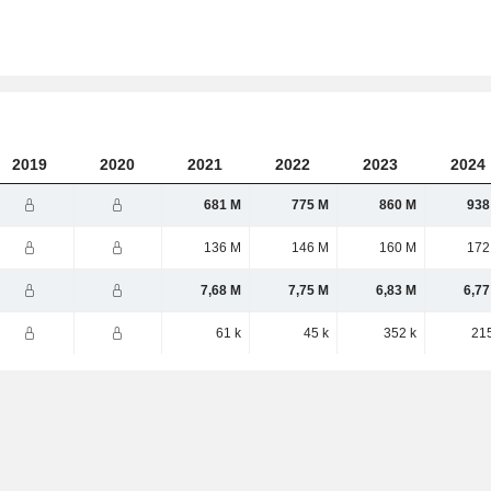
2019
2020
2021
2022
2023
2024
681 M
775 M
860 M
938
136 M
146 M
160 M
172
7,68 M
7,75 M
6,83 M
6,77
61 k
45 k
352 k
215